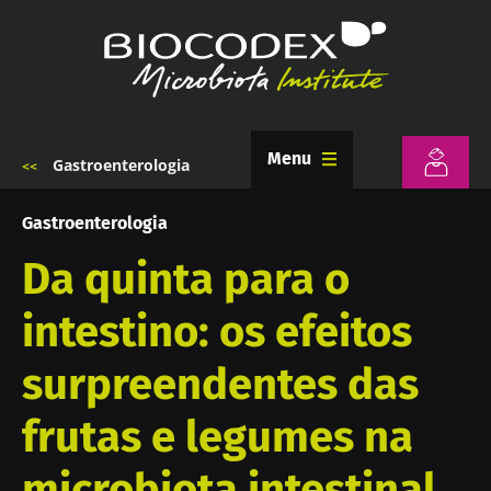
Passar
para
o
conteúdo
principal
Menu
Gastroenterologia
Navegação
estrutural
Gastroenterologia
Da quinta para o
intestino: os efeitos
surpreendentes das
frutas e legumes na
microbiota intestinal