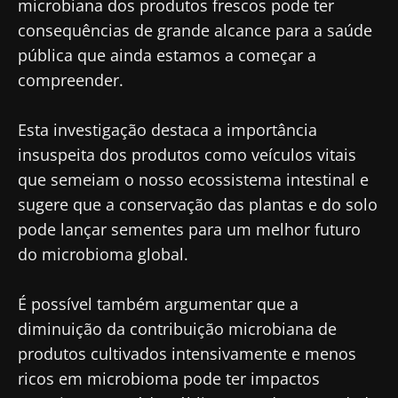
microbiana dos produtos frescos pode ter
saúde e investigadores da Microbiota e
consequências de grande alcance para a saúde
Gostaria de me inscrever para receber mais
receba o "Microbiota Digest" e o "HCP
informações sobre a Biocodex
pública que ainda estamos a começar a
Magazine" para se manter atualizado com as
Redirecionamento
compreender.
Eu li e aceito as
condições gerais de utilização
últimas notícias sobre a microbiota.
e a
política de privacidade
do Biocodex
Você está prestes a ser redirecionado e
Esta investigação destaca a importância
Microbiota Institute.
deixar nosso site
insuspeita dos produtos como veículos vitais
* Campo obrigatório
que semeiam o nosso ecossistema intestinal e
Ser redirecionado
sugere que a conservação das plantas e do solo
BMI 20-35
pode lançar sementes para um melhor futuro
Gostaria de me inscrever para receber mais
Ficar no site do Biocodex Microbiota Institute
Descubra
do microbioma global.
informações sobre a Biocodex
Eu li e aceito as
condições gerais de utilização
É possível também argumentar que a
e a
política de privacidade
do Biocodex
diminuição da contribuição microbiana de
Microbiota Institute.
produtos cultivados intensivamente e menos
* Campo obrigatório
ricos em microbioma pode ter impactos