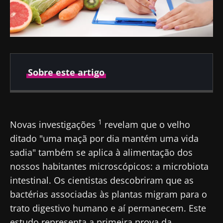
Sobre este artigo
Autor
1
Novas investigações
revelam que o velho
ditado "uma maçã por dia mantém uma vida
Dr Amine Zorgani
sadia" também se aplica à alimentação dos
nossos habitantes microscópicos: a microbiota
intestinal. Os cientistas descobriram que as
bactérias associadas às plantas migram para o
Publicado em
Atualizado em
trato digestivo humano e aí permanecem. Este
22 Janeiro 2024
31 Julho 2024
estudo representa a primeira prova da