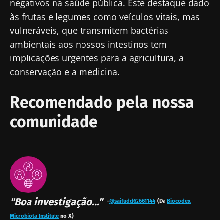
negativos na saúde pública. Este destaque dado
BMI 20-35
às frutas e legumes como veículos vitais, mas
23/07/2026
16/07/2026
10/07/202
vulneráveis, que transmitem bactérias
O impacto
Microbiota
Uma
ambientais aos nossos intestinos tem
das
intratumoral
bactéria
microbiotas
do cancro
intestinal
implicações urgentes para a agricultura, a
na saúde
colorretal: um
que
conservação e a medicina.
reprodutiva
indicador
aumenta 
prognóstico
força
Ler o artigo
Ler o artigo
Ler o artig
independente?
muscular
Recomendado pela nossa
comunidade
"Boa investigação..."
-
@saifudd62661144
(Da
Biocodex
Microbiota Institute
no X)