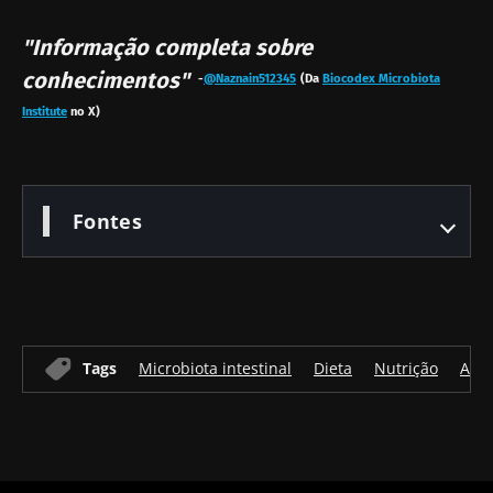
"Informação completa sobre
conhecimentos"
-
@Naznain512345
(Da
Biocodex Microbiota
Institute
no X)
Fontes
Tags
Microbiota intestinal
Dieta
Nutrição
Ali