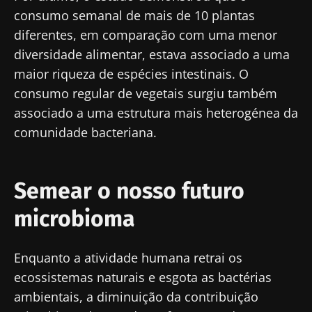
consumo semanal de mais de 10 plantas
diferentes, em comparação com uma menor
diversidade alimentar, estava associado a uma
maior riqueza de espécies intestinais. O
consumo regular de vegetais surgiu também
Fique connosco!
associado a uma estrutura mais heterogénea da
comunidade bacteriana.
Junte-se à comunidade de profissionais de
saúde e investigadores da Microbiota e
Semear o nosso futuro
receba o "Microbiota Digest" e o "HCP
Magazine" para se manter atualizado com as
microbioma
últimas notícias sobre a microbiota.
Mantenha-se
Enquanto a atividade humana retrai os
informado
ecossistemas naturais e esgota as bactérias
ambientais, a diminuição da contribuição
Junte-se à comunidade de profissionais de