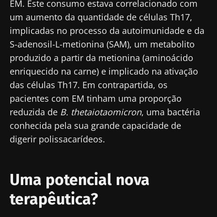
EM. Este consumo estava correlacionado com
Fique connosco!
um aumento da quantidade de células Th17,
implicadas no processo da autoimunidade e da
Junte-se à comunidade de profissionais de
S-adenosil-L-metionina (SAM), um metabolito
saúde e investigadores da Microbiota e
produzido a partir da metionina (aminoácido
receba o "Microbiota Digest" e o "HCP
enriquecido na carne) e implicado na ativação
Magazine" para se manter atualizado com as
das células Th17. Em contrapartida, os
últimas notícias sobre a microbiota.
pacientes com EM tinham uma proporção
Mantenha-se
reduzida de
B. thetaiotaomicron
, uma bactéria
informado
conhecida pela sua grande capacidade de
digerir polissacarídeos.
Junte-se à comunidade de profissionais de
saúde e investigadores da Microbiota e
Gostaria de me inscrever para receber mais
Uma potencial nova
receba o "Microbiota Digest" e o "HCP
informações sobre a Biocodex
Magazine" para se manter atualizado com as
Redirecionamento
terapêutica?
Eu li e aceito as
condições gerais de utilização
últimas notícias sobre a microbiota.
e a
política de privacidade
do Biocodex