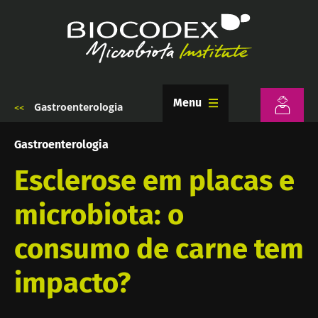
Passar
para
o
conteúdo
principal
Menu
Gastroenterologia
Navegação
estrutural
Gastroenterologia
Esclerose em placas e
microbiota: o
consumo de carne tem
impacto?