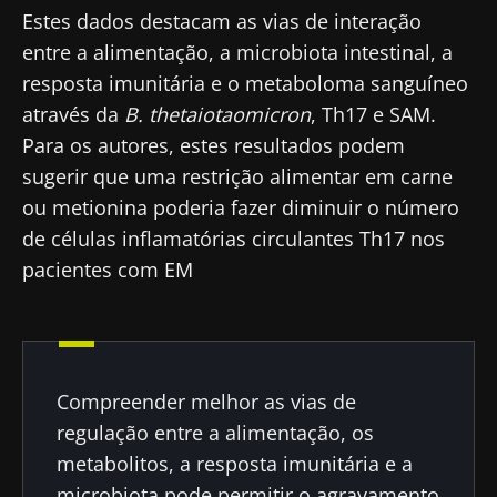
Você está prestes a ser redirecionado e
Estes dados destacam as vias de interação
Microbiota Institute.
deixar nosso site
entre a alimentação, a microbiota intestinal, a
* Campo obrigatório
resposta imunitária e o metaboloma sanguíneo
Ser redirecionado
BMI 20-35
através da
B. thetaiotaomicron
, Th17 e SAM.
Para os autores, estes resultados podem
Gostaria de me inscrever para receber mais
Ficar no site do Biocodex Microbiota Institute
Descubra
informações sobre a Biocodex
sugerir que uma restrição alimentar em carne
ou metionina poderia fazer diminuir o número
Eu li e aceito as
condições gerais de utilização
de células inflamatórias circulantes Th17 nos
e a
política de privacidade
do Biocodex
pacientes com EM
Microbiota Institute.
* Campo obrigatório
BMI 20-35
23/07/2026
16/07/2026
10/07/202
Compreender melhor as vias de
regulação entre a alimentação, os
O impacto
Microbiota
Uma
das
intratumoral
bactéria
metabolitos, a resposta imunitária e a
microbiotas
do cancro
intestinal
microbiota pode permitir o agravamento