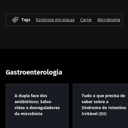
Tags
Esclerose em placas
Carne
Microbioma
F
Gastroenterologia
A dupla face dos
Tudo o que precisa de
antibióticos: Salva-
saber sobre a
vidas e desreguladores
Síndrome do Intestino
da microbiota
Irritável (SII)