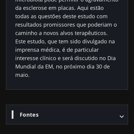
na saúde
colorretal: um
que
reprodutiva
indicador
aumenta 
da esclerose em placas. Aqui estão
prognóstico
força
todas as questões deste estudo com
Ler o artigo
Ler o artigo
Ler o artig
independente?
muscular
resultados promissores que poderiam o
caminho a novos alvos terapêuticos.
Este estudo, que tem sido divulgado na
imprensa médica, é de particular
interesse clínico e será discutido no Dia
Mundial da EM, no próximo dia 30 de
maio.
Fontes