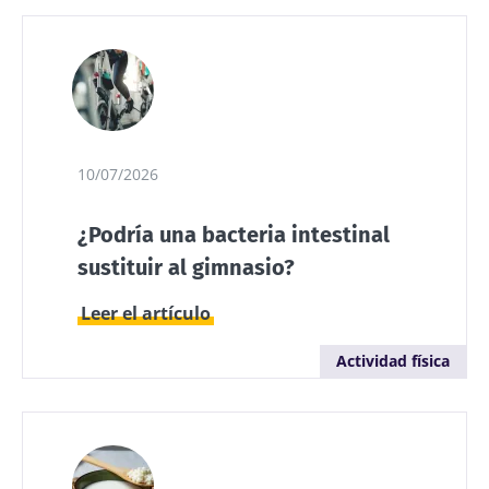
10/07/2026
¿Podría una bacteria intestinal
¡No se vaya tan rápido!
sustituir al gimnasio?
Únase a la comunidad de la microbiota y
Leer el artículo
reciba una vez al mes "The Essential" que le
permitirá mantenerse informado sobre la
Actividad física
microbiota
Mantenerse informado