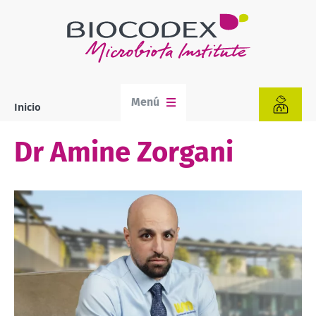
Pasar
al
contenido
principal
Menú
Inicio
Sobrescribir
enlaces
de
Dr Amine Zorgani
ayuda
a
la
navegación