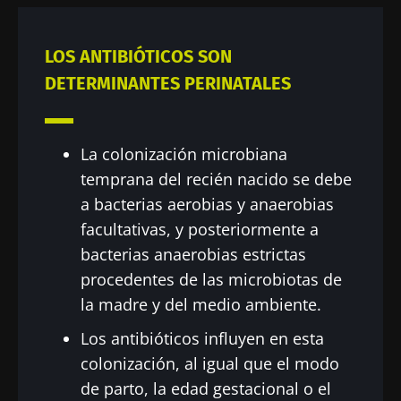
"Microbiota Digest" y el "HCP Magazine" que
Me gustaría registrarme para recibir más
le permitirá mantenerse informado sobre la
noticias de Biocodex
Redirección
LOS ANTIBIÓTICOS SON
microbiota.
He leído y acepto las
condiciones generales
DETERMINANTES PERINATALES
Está a punto de ser redirigido y de dejar
de uso y la
política de protección de datos
del
Biocodex Microbiota Institute
nuestro sitio web.
La colonización microbiana
* Campo obligatorio
Ser redirigido
temprana del recién nacido se debe
BMI 20-35
a bacterias aerobias y anaerobias
Me gustaría registrarme para recibir más
Quedarse en el sitio web del Biocodex Microbiota
noticias de Biocodex
facultativas, y posteriormente a
Descubrir
Institute
bacterias anaerobias estrictas
He leído y acepto las
condiciones generales
procedentes de las microbiotas de
de uso y la
política de protección de datos
del
la madre y del medio ambiente.
Biocodex Microbiota Institute
Los antibióticos influyen en esta
* Campo obligatorio
colonización, al igual que el modo
BMI 20-35
de parto, la edad gestacional o el