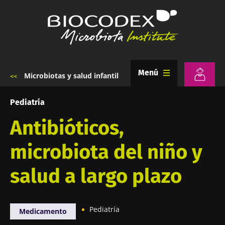
Pasar
al
contenido
principal
Menú
Microbiotas y salud infantil
Sobrescribir
enlaces
de
Pediatría
ayuda
a
Antibióticos,
la
navegación
microbiota del niño y
salud a largo plazo
Pediatría
Medicamento