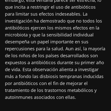
embargo, esta ventana parece ser estrecha, lo
que incita a restringir el uso de antibióticos
para limitar sus efectos indeseables. La
investigación ha demostrado que no todos los
antibióticos ejercen los mismos efectos en la
microbiota y que la sensibilidad individual
¡No se vaya tan rápido!
desempeña un papel importante en sus
repercusiones para la salud. Aun así, la mayoría
Únase a la comunidad de la microbiota para
de los niños de los países desarrollados son
profesionales sanitarios y reciba el
expuestos a antibióticos durante su primer año
"Microbiota Digest" y el "HCP Magazine" que
de vida. Esta observación alienta a investigar
le permitirá mantenerse informado sobre la
más a fondo las disbiosis tempranas inducidas
microbiota.
por antibióticos con el fin de mejorar el
Mantenerse informado
tratamiento de los trastornos metabólicos y
autoinmunes asociados con ellas.
Únase a la comunidad de la microbiota para
profesionales sanitarios y reciba el