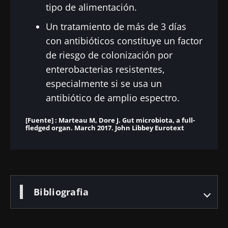
23/07/2026
16/07/2026
10/07/202
tipo de alimentación.
Un tratamiento de más de 3 días
Influencia
Microbiota
Una
de la
intratumoral:
bacteria
con antibióticos constituye un factor
microbiota
¿un indicador
intestinal
de riesgo de colonización por
en la salud
pronóstico
que
reproductiva
independiente
fortalece l
enterobacterias resistentes,
en el cáncer
músculos
Leer el
Leer el
Leer el
especialmente si se usa un
colorrectal?
artículo
artículo
artículo
antibiótico de amplio espectro.
[Fuente] : Marteau M, Dore J. Gut microbiota, a full-
fledged organ. March 2017. John Libbey Eurotext
Bibliografia