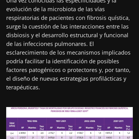
Una vez conocidas las especificidades y la
evolución de la microbiota de las vías
Mantenerse informado
respiratorias de pacientes con fibrosis quística,
surge la cuestión de las interacciones entre las
Únase a la comunidad de la microbiota para
disbiosis y el desarrollo estructural y funcional
profesionales sanitarios y reciba el
de las infecciones pulmonares. El
"Microbiota Digest" y el "HCP Magazine" que
Me gustaría registrarme para recibir más
esclarecimiento de los mecanismos implicados
le permitirá mantenerse informado sobre la
noticias de Biocodex
Redirección
podría facilitar la identificación de posibles
microbiota.
He leído y acepto las
condiciones generales
factores patogénicos o protectores y, por tanto,
Está a punto de ser redirigido y de dejar
de uso y la
política de protección de datos
del
el diseño de nuevas estrategias profilácticas y
Biocodex Microbiota Institute
nuestro sitio web.
terapéuticas.
* Campo obligatorio
Ser redirigido
BMI 20-35
Imagen
Me gustaría registrarme para recibir más
Quedarse en el sitio web del Biocodex Microbiota
noticias de Biocodex
Descubrir
Institute
He leído y acepto las
condiciones generales