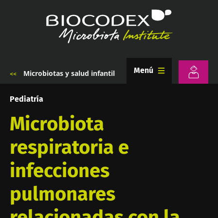
Pasar
al
contenido
principal
Menú
Microbiotas y salud infantil
Sobrescribir
enlaces
de
Pediatría
ayuda
a
Microbiota
la
navegación
respiratoria e
infecciones
pulmonares
relacionadas con la