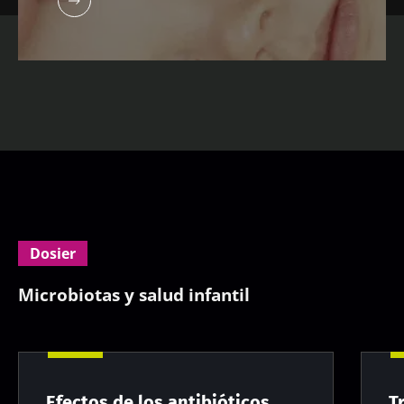
Dosier
Microbiotas y salud infantil
Efectos de los antibióticos
T