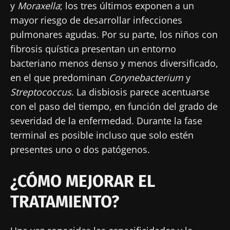
y
Moraxella
; los tres últimos exponen a un
mayor riesgo de desarrollar infecciones
pulmonares agudas. Por su parte, los niños con
fibrosis quística presentan un entorno
bacteriano menos denso y menos diversificado,
en el que predominan
Corynebacterium
y
Streptococcus
. La disbiosis parece acentuarse
con el paso del tiempo, en función del grado de
severidad de la enfermedad. Durante la fase
terminal es posible incluso que solo estén
¡No se vaya tan rápido!
presentes uno o dos patógenos.
Únase a la comunidad de la microbiota para
¿CÓMO MEJORAR EL
profesionales sanitarios y reciba el
TRATAMIENTO?
"Microbiota Digest" y el "HCP Magazine" que
le permitirá mantenerse informado sobre la
microbiota.