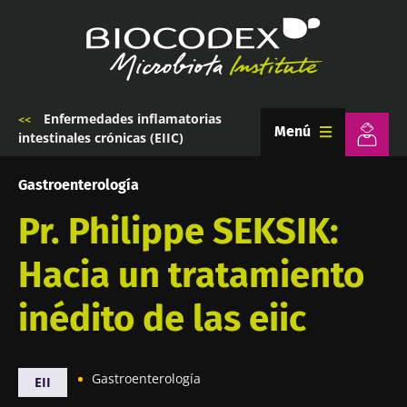
Pasar
al
contenido
principal
Enfermedades inflamatorias
Sobrescribir
Menú
intestinales crónicas (EIIC)
enlaces
de
ayuda
Gastroenterología
a
la
Pr. Philippe SEKSIK:
navegación
Hacia un tratamiento
inédito de las eiic
Gastroenterología
EII