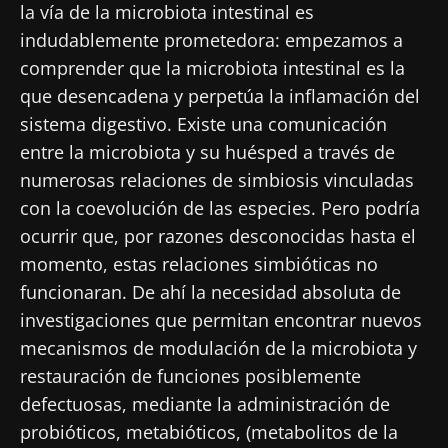
la vía de la microbiota intestinal es
profesionales sanitarios y reciba el
indudablemente prometedora: empezamos a
"Microbiota Digest" y el "HCP Magazine" que
Me gustaría registrarme para recibir más
comprender que la microbiota intestinal es la
le permitirá mantenerse informado sobre la
noticias de Biocodex
Redirección
que desencadena y perpetúa la inflamación del
microbiota.
He leído y acepto las
condiciones generales
sistema digestivo. Existe una comunicación
Está a punto de ser redirigido y de dejar
de uso y la
política de protección de datos
del
entre la microbiota y su huésped a través de
Biocodex Microbiota Institute
nuestro sitio web.
numerosas relaciones de simbiosis vinculadas
con la coevolución de las especies. Pero podría
* Campo obligatorio
Ser redirigido
ocurrir que, por razones desconocidas hasta el
BMI 20-35
Me gustaría registrarme para recibir más
momento, estas relaciones simbióticas no
Quedarse en el sitio web del Biocodex Microbiota
noticias de Biocodex
funcionaran. De ahí la necesidad absoluta de
Descubrir
Institute
investigaciones que permitan encontrar nuevos
He leído y acepto las
condiciones generales
mecanismos de modulación de la microbiota y
de uso y la
política de protección de datos
del
restauración de funciones posiblemente
Biocodex Microbiota Institute
defectuosas, mediante la administración de
* Campo obligatorio
probióticos, metabióticos, (metabolitos de la