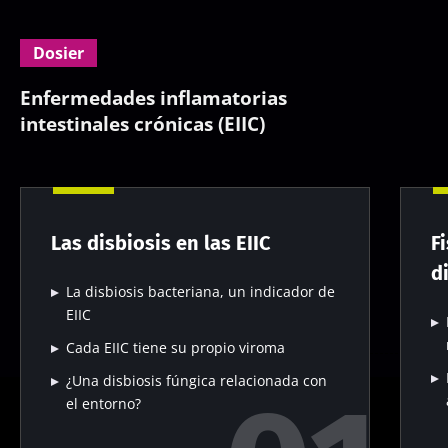
Dosier
Enfermedades inflamatorias
intestinales crónicas (EIIC)
Las disbiosis en las EIIC
F
d
La disbiosis bacteriana, un indicador de
EIIC
Cada EIIC tiene su propio viroma
¿Una disbiosis fúngica relacionada con
el entorno?