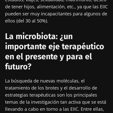
de tener hijos, alimentación, etc., ya que las EIIC
pueden ser muy incapacitantes para algunos de
ellos (del 30 al 50%).
La microbiota: ¿un
¡No se vaya tan rápido!
importante eje terapéutico
en el presente y para el
Únase a la comunidad de la microbiota para
futuro?
profesionales sanitarios y reciba el
"Microbiota Digest" y el "HCP Magazine" que
le permitirá mantenerse informado sobre la
La búsqueda de nuevas moléculas, el
microbiota.
tratamiento de los brotes y el desarrollo de
estrategias terapéuticas son los principales
Mantenerse informado
temas de la investigación tan activa que se está
llevando a cabo en torno a las EIIC. Entre ellas,
Únase a la comunidad de la microbiota para