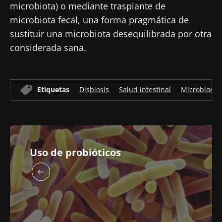
microbiota) o mediante trasplante de
BMI 20-35
microbiota fecal, una forma pragmática de
23/07/2026
16/07/2026
10/07/202
sustituir una microbiota desequilibrada por otra
Influencia
Microbiota
Una
considerada sana.
de la
intratumoral:
bacteria
microbiota
¿un indicador
intestinal
en la salud
pronóstico
que
reproductiva
independiente
fortalece l
Etiquetas
Disbiosis
Salud intestinal
Microbioma
en el cáncer
músculos
Leer el
Leer el
Leer el
colorrectal?
artículo
artículo
artículo
Uso de probióticos