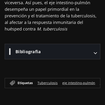
BMI 20-35
viceversa. Así pues, el eje intestino-pulmón
23/07/2026
16/07/2026
10/07/202
desempeña un papel primordial en la
prevención y el tratamiento de la tuberculosis,
Influencia
Microbiota
Una
al afectar a la respuesta inmunitaria del
de la
intratumoral:
bacteria
microbiota
¿un indicador
intestinal
huésped contra
M. tuberculosis
en la salud
pronóstico
que
reproductiva
independiente
fortalece l
en el cáncer
músculos
Leer el
Leer el
Leer el
colorrectal?
artículo
artículo
artículo
Bibliografia
Etiquetas
Tuberculosis
eje intestino-pulmón
Mi