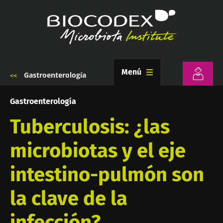
Pasar
al
contenido
principal
Menú
Gastroenterología
Sobrescribir
enlaces
de
Gastroenterología
ayuda
a
Tuberculosis: ¿las
la
navegación
microbiotas y el eje
intestino-pulmón son
la clave de la
infección?