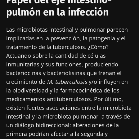
profesionales sanitarios y reciba el
pulmón en la infección
"Microbiota Digest" y el "HCP Magazine" que
Me gustaría registrarme para recibir más
le permitirá mantenerse informado sobre la
noticias de Biocodex
Redirección
Las microbiotas intestinal y pulmonar parecen
microbiota.
He leído y acepto las
condiciones generales
implicadas en la prevención, la patogenia y el
Está a punto de ser redirigido y de dejar
de uso y la
política de protección de datos
del
tratamiento de la tuberculosis. ¿Cómo?
Biocodex Microbiota Institute
nuestro sitio web.
Actuando sobre la cantidad de células
* Campo obligatorio
inmunitarias y sus funciones, produciendo
Ser redirigido
bacteriocinas y bacteriolisinas que frenan el
BMI 20-35
Me gustaría registrarme para recibir más
crecimiento de
M. tuberculosis
y/o influyen en
Quedarse en el sitio web del Biocodex Microbiota
noticias de Biocodex
la biodiversidad y la farmacocinética de los
Descubrir
Institute
medicamentos antituberculosos. Por último,
He leído y acepto las
condiciones generales
existen fuertes asociaciones entre la microbiota
de uso y la
política de protección de datos
del
Biocodex Microbiota Institute
intestinal y la microbiota pulmonar, a través de
un diálogo bidireccional: alteraciones de la
* Campo obligatorio
primera podrían afectar a la segunda y