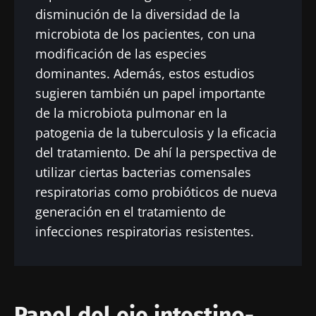
disminución de la diversidad de la
microbiota de los pacientes, con una
modificación de las especies
dominantes. Además, estos estudios
sugieren también un papel importante
de la microbiota pulmonar en la
¡No se vaya tan rápido!
patogenia de la tuberculosis y la eficacia
del tratamiento. De ahí la perspectiva de
Únase a la comunidad de la microbiota para
utilizar ciertas bacterias comensales
profesionales sanitarios y reciba el
respiratorias como probióticos de nueva
"Microbiota Digest" y el "HCP Magazine" que
generación en el tratamiento de
le permitirá mantenerse informado sobre la
infecciones respiratorias resistentes.
microbiota.
Mantenerse informado
Únase a la comunidad de la microbiota para
Papel del eje intestino-