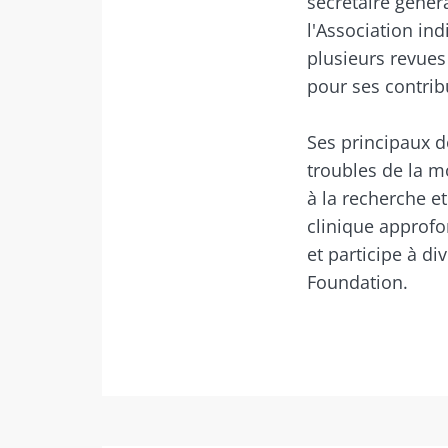
secrétaire génér
l'Association ind
plusieurs revues
pour ses contri
Je souhaite
Se 
Ses principaux d
J’ai lu et a
Microbiota 
troubles de la m
Rejoignez la c
Red
à la recherche e
Essential" pour
* Champs obligato
clinique approfon
BMI 20-35
et participe à d
Vous êtes sur l
Foundation.
Déc
Je souhaite
Être redir
J’ai lu et a
Rester su
Microbiota 
Kéfir : un alli
* Champs obligato
de notre micr