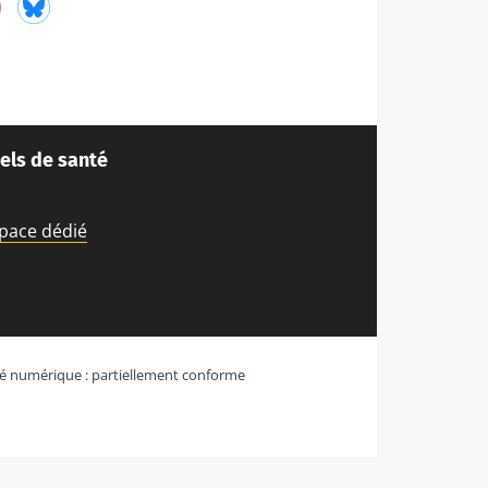
ube
Instagram
Bluesky
els de santé
space dédié
ité numérique : partiellement conforme