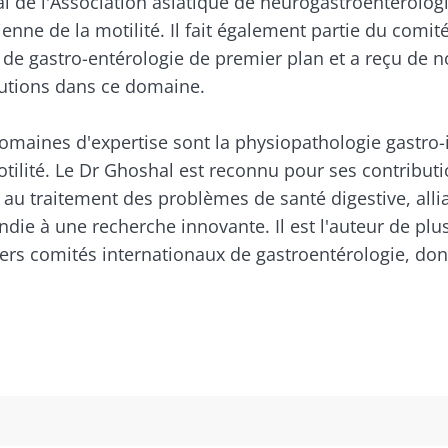
al de l'Association asiatique de neurogastroentérologi
ienne de la motilité. Il fait également partie du comit
 de gastro-entérologie de premier plan et a reçu de 
butions dans ce domaine.
 m'inscrire afin de recevoir d'autres actualités de Biocodex
tenir informé
omaines d'expertise sont la physiopathologie gastro-i
ccepte les
CGU
et la
politique de protection des données
du B
Institute
otilité. Le Dr Ghoshal est reconnu pour ses contributio
ommunauté du microbiote et recevez une fois par moi
irection
t au traitement des problèmes de santé digestive, alli
 rester au courant des dernières actualités sur le mic
ires
die à une recherche innovante. Il est l'auteur de plus
ivers comités internationaux de gastroentérologie, do
e point d'être redirigé et de quitter notre site web
ouvrir
 m'inscrire afin de recevoir d'autres actualités de Biocodex
igé
ccepte les
CGU
et la
politique de protection des données
du B
r le site Web du Biocodex Microbiota Institute
Institute
é naturel
Yaourts, les grands
ires
obiote ?
alliés de votre