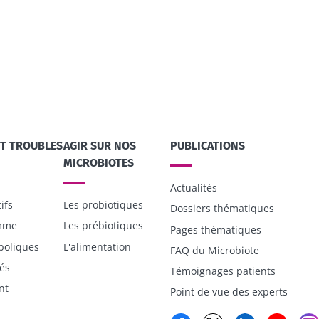
microbiote intestinal
illant,
23/07/202
Vous êtes plutôt
yaourt, fromage blanc
 riche en
Microbiotes
ou skyr ? Ces
smes
: une pist
spécialités laitières ont
ir séduit
un point commun :
elles chou...
ET TROUBLES
AGIR SUR NOS
PUBLICATIONS
MICROBIOTES
Lire l'artic
En savoir plus
Actualités
ifs
Les probiotiques
Dossiers thématiques
emme
Les prébiotiques
Pages thématiques
boliques
L'alimentation
FAQ du Microbiote
és
Témoignages patients
nt
Point de vue des experts