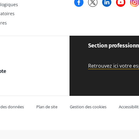
Facebook
Twitter
LinkedIn
YouT
logiques
atoires
ires
Section professionn
Retrouvez ici votre e
ote
 des données
Plan de site
Gestion des cookies
Accessibil