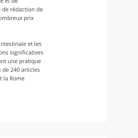
e et de
é de rédaction de
nombreux prix
ntestinale et les
iocodex
ns significatives
s "The
ant une pratique
robiote.
 de 240 articles
nt la Rome
iocodex