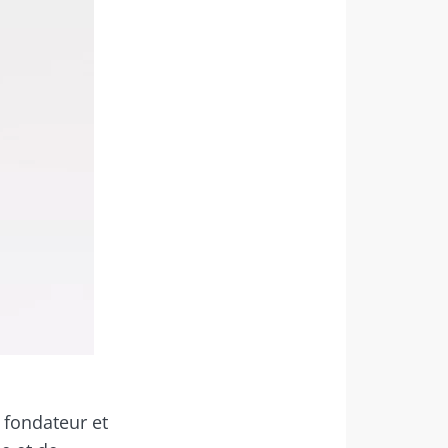
s "The
 fondateur et
robiote.