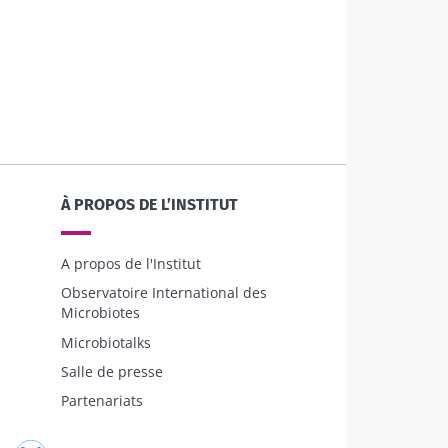
6
 et fertilité
e à explorer
À PROPOS DE L’INSTITUT
le
A propos de l'Institut
Observatoire International des
Microbiotes
Microbiotalks
Salle de presse
Partenariats