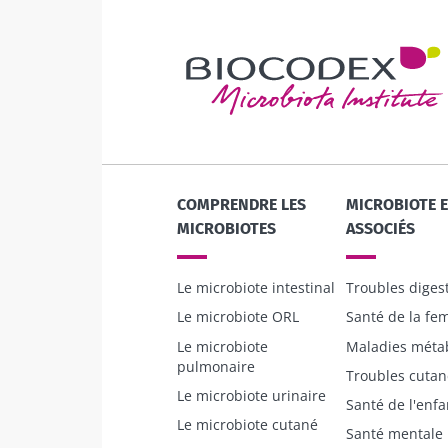
BMI 20-35
Légèrement pét
acidulé et
naturellement
micro-organi
vivants, le kéf
de plus e...
COMPRENDRE LES
MICROBIOTE 
MICROBIOTES
ASSOCIÉS
En savoir plus
Le microbiote intestinal
Troubles digest
Le microbiote ORL
Santé de la f
Le microbiote
Maladies méta
pulmonaire
Troubles cutan
Le microbiote urinaire
Santé de l'enfa
Le microbiote cutané
Santé mentale