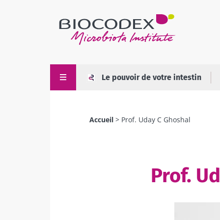
Aller
au
contenu
principal
Le pouvoir de votre intestin
Accueil
Prof. Uday C Ghoshal
Fil
d'Ariane
Prof. U