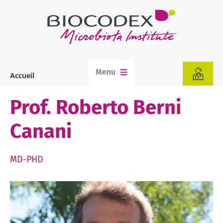
Aller
au
contenu
principal
Menu
Accueil
Fil
d'Ariane
Prof. Roberto Berni
Canani
MD-PHD