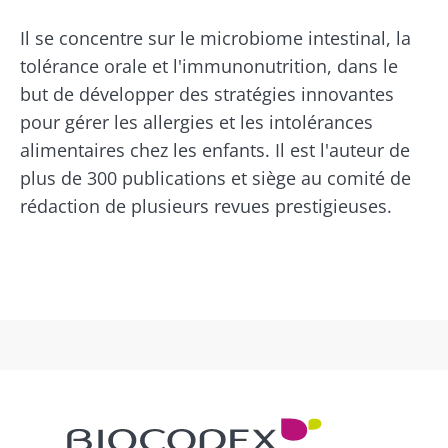
Rejoignez la communauté du microbiote et
Il se concentre sur le microbiome intestinal, la
recevez une fois par mois "The Essential"
tolérance orale et l'immunonutrition, dans le
pour rester au courant des dernières
but de développer des stratégies innovantes
actualités sur le microbiote.
pour gérer les allergies et les intolérances
alimentaires chez les enfants. Il est l'auteur de
Se tenir informé
plus de 300 publications et siège au comité de
rédaction de plusieurs revues prestigieuses.
Rejoignez la communauté du microbiote et
recevez une fois par mois "The Essential"
Je souhaite m'inscrire afin de recevoir
pour rester au courant des dernières
d'autres actualités de Biocodex
Redirection
actualités sur le microbiote.
J’ai lu et accepte les
CGU
et la
politique de
protection des données
du Biocodex
Vous êtes sur le point d'être redirigé et de
Microbiota Institute
quitter notre site web
* Champs obligatoires