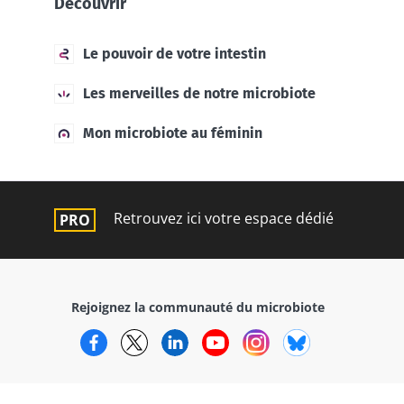
Découvrir
ont un
En savoir plus
point
commun :
Le pouvoir de votre intestin
elles
chou...
Les merveilles de notre microbiote
En savoir
plus
Mon microbiote au féminin
Retrouvez ici votre espace dédié
Rejoignez la communauté du microbiote
Facebook
Twitter
LinkedIn
YouTube
Instagram
Bluesky