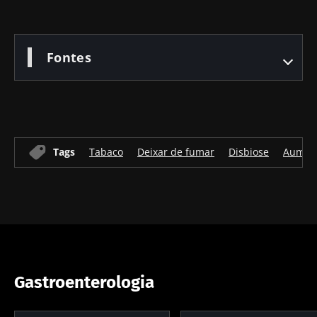
Fontes
Tags
Tabaco
Deixar de fumar
Disbiose
Aument
Gastroenterologia