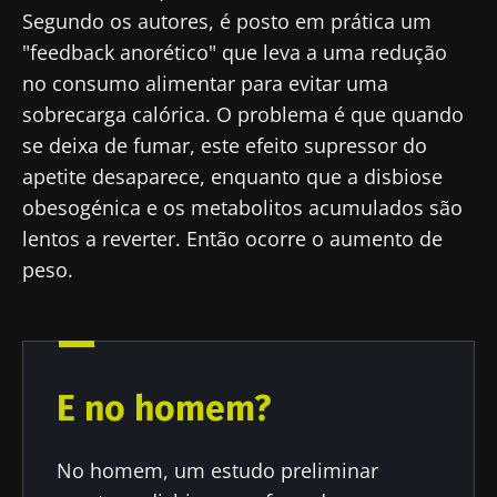
Magazine" para se manter atualizado com as
Segundo os autores, é posto em prática um
últimas notícias sobre a microbiota.
"feedback anorético" que leva a uma redução
Mantenha-se
no consumo alimentar para evitar uma
informado
sobrecarga calórica. O problema é que quando
se deixa de fumar, este efeito supressor do
apetite desaparece, enquanto que a disbiose
Junte-se à comunidade de profissionais de
obesogénica e os metabolitos acumulados são
saúde e investigadores da Microbiota e
Gostaria de me inscrever para receber mais
lentos a reverter. Então ocorre o aumento de
receba o "Microbiota Digest" e o "HCP
informações sobre a Biocodex
peso.
Magazine" para se manter atualizado com as
Redirecionamento
Eu li e aceito as
condições gerais de utilização
últimas notícias sobre a microbiota.
e a
política de privacidade
do Biocodex
Você está prestes a ser redirecionado e
Microbiota Institute.
deixar nosso site
* Campo obrigatório
E no homem?
Ser redirecionado
BMI 20-35
No homem, um estudo preliminar
Gostaria de me inscrever para receber mais
Ficar no site do Biocodex Microbiota Institute