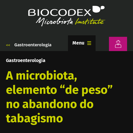
Passar
para
o
conteúdo
principal
Menu
Gastroenterologia
Navegação
estrutural
Gastroenterologia
A microbiota,
elemento “de peso”
no abandono do
tabagismo