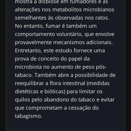
Descubra
mostra a disbiose em fumadores e as
informações sobre a Biocodex
alterações nos metabolitos microbianos
Eu li e aceito as
condições gerais de utilização
semelhantes às observadas nos ratos.
e a
política de privacidade
do Biocodex
No entanto, fumar é também um
Microbiota Institute.
comportamento voluntário, que envolve
* Campo obrigatório
provavelmente mecanismos adicionais.
Entretanto, este estudo fornece uma
BMI 20-35
prova de conceito do papel da
23/07/2026
16/07/2026
10/07/202
microbiota no aumento de peso pós-
O impacto
Microbiota
Uma
tabaco. Também abre a possibilidade de
das
intratumoral
bactéria
microbiotas
do cancro
intestinal
reequilibrar a flora intestinal (medidas
na saúde
colorretal: um
que
dietéticas e bióticas) para limitar os
reprodutiva
indicador
aumenta 
quilos pelo abandono do tabaco e evitar
prognóstico
força
Ler o artigo
Ler o artigo
Ler o artig
independente?
muscular
que comprometam a cessação do
tabagismo.