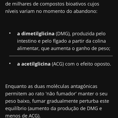
de milhares de compostos bioativos cujos
níveis variam no momento do abandono:
a dimetilglicina
(DMG), produzida pelo
intestino e pelo fígado a partir da colina
alimentar, que aumenta o ganho de peso;
a acetilglicina
(ACG) com o efeito oposto.
Fique connosco!
Enquanto as duas moléculas antagónicas
permitem ao rato 'não fumador' manter o seu
Junte-se à comunidade de profissionais de
peso baixo, fumar gradualmente perturba este
saúde e investigadores da Microbiota e
equilíbrio (aumento da produção de DMG e
receba o "Microbiota Digest" e o "HCP
menos de ACG).