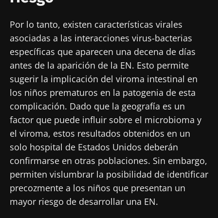
Redirección
microbiota.
He leído y acepto las
condiciones generales
Por lo tanto, existen características virales
Está a punto de ser redirigido y de dejar
de uso y la
política de protección de datos
del
asociadas a las interacciones virus-bacterias
Biocodex Microbiota Institute
nuestro sitio web.
específicas que aparecen una decena de días
* Campo obligatorio
antes de la aparición de la EN. Esto permite
Ser redirigido
sugerir la implicación del viroma intestinal en
BMI 20-35
Me gustaría registrarme para recibir más
los niños prematuros en la patogenia de esta
Quedarse en el sitio web del Biocodex Microbiota
noticias de Biocodex
Descubrir
Institute
complicación. Dado que la geografía es un
He leído y acepto las
condiciones generales
factor que puede influir sobre el microbioma y
de uso y la
política de protección de datos
del
el viroma, estos resultados obtenidos en un
Biocodex Microbiota Institute
solo hospital de Estados Unidos deberán
confirmarse en otras poblaciones. Sin embargo,
* Campo obligatorio
permiten vislumbrar la posibilidad de identificar
BMI 20-35
precozmente a los niños que presentan un
23/07/2026
16/07/2026
10/07/202
mayor riesgo de desarrollar una EN.
Influencia
Microbiota
Una