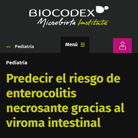
Pasar
al
contenido
principal
Menú
Pediatría
Sobrescribir
enlaces
de
Pediatría
ayuda
a
Predecir el riesgo de
la
navegación
enterocolitis
necrosante gracias al
viroma intestinal