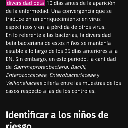
diversidad beta
10 días antes de la aparición
de la enfermedad. Una convergencia que se
traduce en un enriquecimiento en virus
¡No se vaya tan rápido!
específicos y en la pérdida de otros virus.
En lo referente a las bacterias, la diversidad
Únase a la comunidad de la microbiota para
beta bacteriana de estos niños se mantenía
profesionales sanitarios y reciba el
estable a lo largo de los 25 días anteriores a la
"Microbiota Digest" y el "HCP Magazine" que
EN. Sin embargo, en este periodo, la cantidad
le permitirá mantenerse informado sobre la
de
Gammaproteobacteria
,
Bacilli
,
microbiota.
Enterococcaceae
,
Enterobacteriaceae
y
Veillonellaceae
difería entre las muestras de los
Mantenerse informado
casos respecto a las de los controles.
Únase a la comunidad de la microbiota para
profesionales sanitarios y reciba el
Identificar a los niños de
"Microbiota Digest" y el "HCP Magazine" que
Me gustaría registrarme para recibir más
riesgo
le permitirá mantenerse informado sobre la
noticias de Biocodex