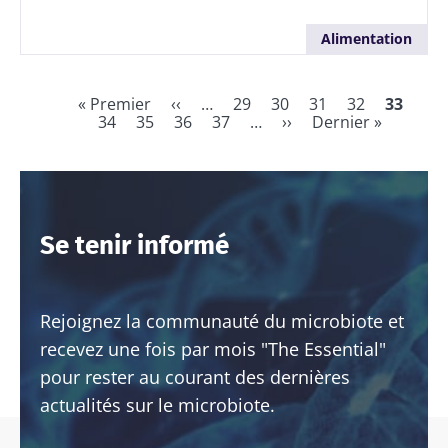
Alimentation
Première
« Premier
Page
‹‹
…
Page
29
Page
30
Page
31
Page
32
Page
33
Pag
page
34
Page
35
précédente
Page
36
Page
37
…
Page
››
Dernière
Dernier »
couran
Pagination
suivante
page
Se tenir informé
Rejoignez la communauté du microbiote et
recevez une fois par mois "The Essential"
pour rester au courant des dernières
actualités sur le microbiote.