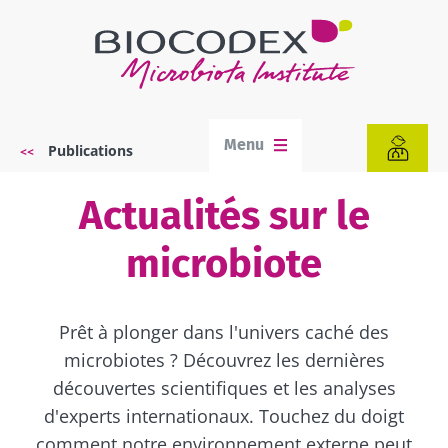
Aller
au
contenu
principal
Menu
Publications
Fil
d'Ariane
Actualités sur le
microbiote
Prêt à plonger dans l'univers caché des
microbiotes ? Découvrez les dernières
découvertes scientifiques et les analyses
d'experts internationaux. Touchez du doigt
comment notre environnement externe peut