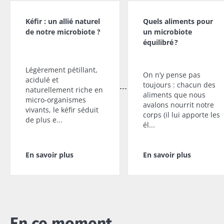
micro-
explorer
fromage
organismes
blanc ou
Kéfir : un allié naturel
Quels aliments pour
vivants, le
skyr ? Ces
de notre microbiote ?
un microbiote
kéfir séduit de
Lire l'article
spécialités
plus e...
équilibré ?
laitières
ont un
En savoir plus
point
Légèrement pétillant,
commun :
On n’y pense pas
acidulé et
elles
toujours : chacun des
naturellement riche en
chou...
aliments que nous
micro-organismes
avalons nourrit notre
En savoir
vivants, le kéfir séduit
corps (il lui apporte les
plus
de plus e...
él...
En savoir plus
En savoir plus
En ce moment