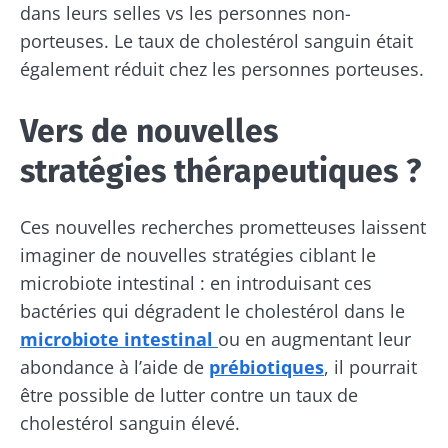
dans leurs selles vs les personnes non-
porteuses. Le taux de cholestérol sanguin était
Ne partez pas si vite !
également réduit chez les personnes porteuses.
Vers de nouvelles
Rejoignez la communauté du microbiote et
recevez une fois par mois "The Essential"
stratégies thérapeutiques ?
pour rester au courant des dernières
actualités sur le microbiote.
Ces nouvelles recherches prometteuses laissent
imaginer de nouvelles stratégies ciblant le
Se tenir informé
microbiote intestinal : en introduisant ces
bactéries qui dégradent le cholestérol dans le
Rejoignez la communauté du microbiote et
microbiote intestinal
ou en augmentant leur
recevez une fois par mois "The Essential"
Je souhaite m'inscrire afin de recevoir
abondance à l’aide de
prébiotiques
, il pourrait
pour rester au courant des dernières
d'autres actualités de Biocodex
être possible de lutter contre un taux de
Redirection
actualités sur le microbiote.
cholestérol sanguin élevé.
J’ai lu et accepte les
CGU
et la
politique de