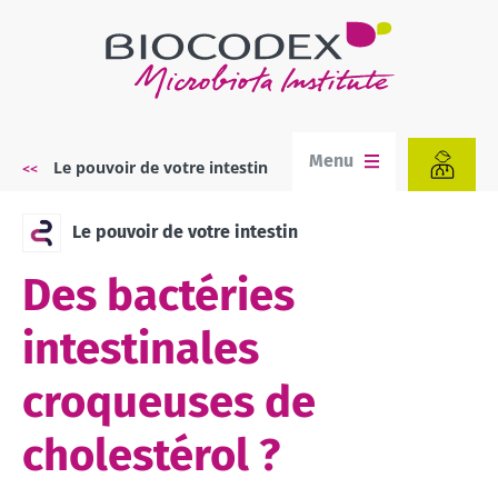
Aller
au
contenu
principal
Menu
Le pouvoir de votre intestin
Fil
d'Ariane
Le pouvoir de votre intestin
Des bactéries
intestinales
croqueuses de
cholestérol ?