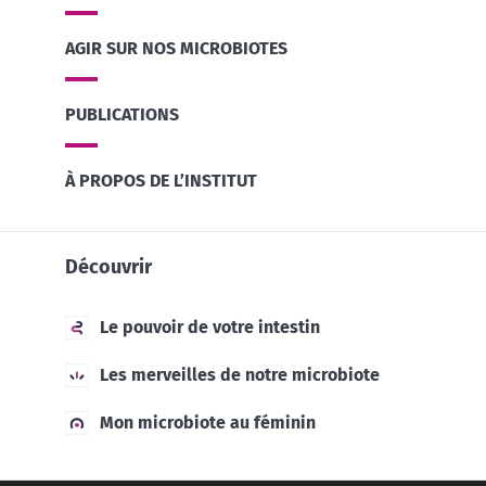
* Champs obligatoires
AGIR SUR NOS MICROBIOTES
BMI 20-35
23/07/2026
16/07/2026
10/07/2026
PUBLICATIONS
Impact des
Microbiote
Une
microbiotes
intratumoral
bactérie
À PROPOS DE L’INSTITUT
sur la santé
du cancer
intestinale
reproductive
colorectal :
qui
un
développe
indicateur
la force
Découvrir
Lire l'article
Lire l'article
Lire l'article
pronostique
musculaire
indépendant
?
Le pouvoir de votre intestin
Les merveilles de notre microbiote
Mon microbiote au féminin