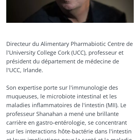
Directeur du Alimentary Pharmabiotic Centre de
l'University College Cork (UCC), professeur et
président du département de médecine de
l'UCC, Irlande.
Son expertise porte sur l'immunologie des
muqueuses, le microbiote intestinal et les
maladies inflammatoires de l'intestin (MII). Le
professeur Shanahan a mené une brillante
Ne partez pas si vite !
carrière en gastro-entérologie, se concentrant
sur les interactions hôte-bactérie dans l'intestin
et leurs implications pour la santé et la maladie.