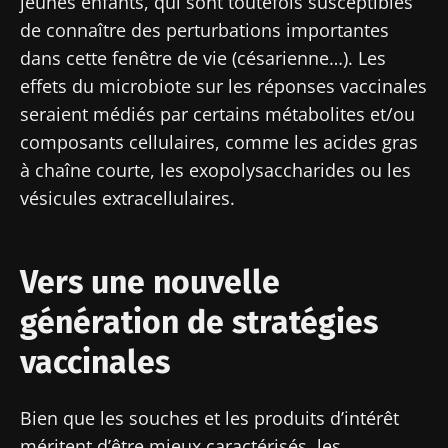
jeunes enfants, qui sont toutefois susceptibles
de connaître des perturbations importantes
Rejoignez la communauté Microbiota des
dans cette fenêtre de vie (césarienne…). Les
professionnels de santé et des chercheurs et
effets du microbiote sur les réponses vaccinales
recevez le "Microbiota Digest" et le "HCP
seraient médiés par certains métabolites et/ou
Magazine" pour rester au courant des
composants cellulaires, comme les acides gras
dernières actualités sur le microbiote.
à chaîne courte, les exopolysaccharides ou les
vésicules extracellulaires.
Se tenir informé
Rejoignez la communauté Microbiota des
Vers une nouvelle
professionnels de santé et des chercheurs et
génération de stratégies
recevez le "Microbiota Digest" et le "HCP
Je souhaite m'inscrire afin de recevoir
Magazine" pour rester au courant des
d'autres actualités de Biocodex
Redirection
vaccinales
dernières actualités sur le microbiote.
J’ai lu et accepte les
CGU
et la
politique de
Vous êtes sur le point d'être redirigé et de
protection des données
du Biocodex
Bien que les souches et les produits d’intérêt
Microbiota Institute
quitter notre site web
méritent d’être mieux caractérisés, les