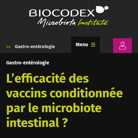
Aller
au
contenu
principal
Menu
Gastro-entérologie
Fil
d'Ariane
Gastro-entérologie
L’efficacité des
vaccins conditionnée
par le microbiote
intestinal ?