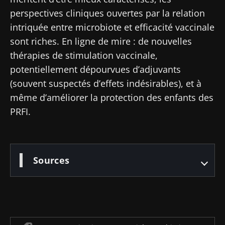
perspectives cliniques ouvertes par la relation
* Champs obligatoires
Être redirigé
intriquée entre microbiote et efficacité vaccinale
BMI 20-35
Je souhaite m'inscrire afin de recevoir
sont riches. En ligne de mire : de nouvelles
Rester sur le site Web du Biocodex Microbiota
d'autres actualités de Biocodex
thérapies de stimulation vaccinale,
Découvrir
Institute
potentiellement dépourvues d’adjuvants
J’ai lu et accepte les
CGU
et la
politique de
(souvent suspectés d’effets indésirables), et à
protection des données
du Biocodex
même d’améliorer la protection des enfants des
Microbiota Institute
PRFI.
* Champs obligatoires
BMI 20-35
Sources
23/07/2026
16/07/2026
10/07/2026
Impact des
Microbiote
Une
microbiotes
intratumoral
bactérie
sur la santé
du cancer
intestinale
reproductive
colorectal :
qui
un
développe