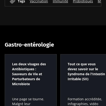
Tags
Vaccination
Immunité
Probiotiques
Micr
indicateur
la force
Lire l'article
Lire l'article
Lire l'article
pronostique
musculaire
indépendant
?
Gastro-entérologie
Les deux visages des
Tout ce que vous
Antibiotiques :
devez savoir sur le
Sauveurs de Vie et
Syndrome de l'Intestin
Perturbateurs de
Irritable (SII)
Microbiote
Formation accréditée,
Une page se tourne.
infographies, vidéo
Malgré leur