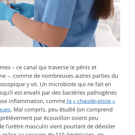
mmes – ce canal qui traverse le pénis et
erme –. comme de nombreuses autres parties du
scopique y vit. Un microbiote qui ne fait en
rsqu’il est envahi par des bactéries pathogènes
euse inflammation, comme
la « chaude-pisse »
oques
. Mal compris, peu étudié (on comprend
 prélèvement par écouvillon soient peu
e l’urètre masculin vient pourtant de dévoiler
s grâce au courage de 110 Américains, en