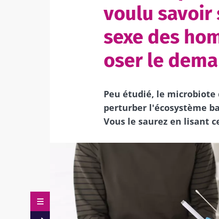
voulu savoir 
sexe des ho
oser le dema
Peu étudié, le microbiote 
perturber l'écosystème b
Vous le saurez en lisant ce