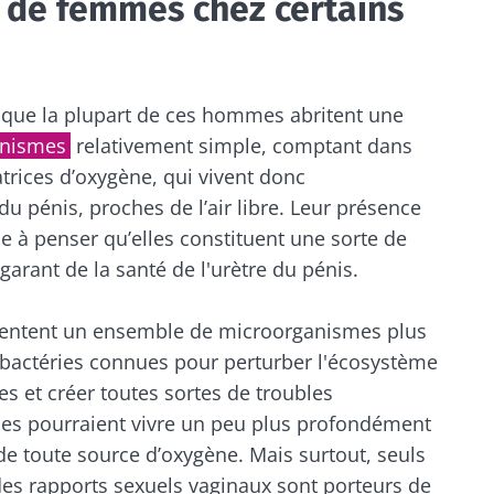
 de femmes chez certains
artez pas si vite !
que la plupart de ces hommes abritent une
ommunauté du microbiote et recevez une fois par moi
anismes
relativement simple, comptant dans
 rester au courant des dernières actualités sur le mic
trices d’oxygène, qui vivent donc
u pénis, proches de l’air libre. Leur présence
e à penser qu’elles constituent une sorte de
rant de la santé de l'urètre du pénis.
 m'inscrire afin de recevoir d'autres actualités de Biocodex
tenir informé
entent un ensemble de microorganismes plus
ccepte les
CGU
et la
politique de protection des données
du B
actéries connues pour perturber l'écosystème
Institute
ommunauté du microbiote et recevez une fois par moi
s et créer toutes sortes de troubles
irection
 rester au courant des dernières actualités sur le mic
ires
éries pourraient vivre un peu plus profondément
 de toute source d’oxygène. Mais surtout, seuls
e point d'être redirigé et de quitter notre site web
es rapports sexuels vaginaux sont porteurs de