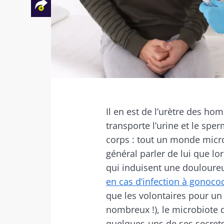
Facebook
Twitter
Mail
Il en est de l’urètre des ho
transporte l’urine et le sp
corps : tout un monde micro
général parler de lui que lo
qui induisent une doulour
en cas d’infection à gonoc
que les volontaires pour un
nombreux !), le microbiote d
quelques-uns de ses secret