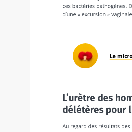
ces bactéries pathogènes. De
Déc
Je souhaite
Être redir
d’une « excursion » vaginale
J’ai lu et a
Rester su
Microbiota 
Kéfir : un alli
* Champs obligato
de notre micr
Le micro
BMI 20-35
Légèrement pét
acidulé et
naturellement
micro-organi
vivants, le kéf
L’urètre des ho
de plus e...
délétères pour 
En savoir plus
Au regard des résultats des