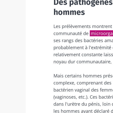
Des pathogènes
hommes
Ne p
Les prélèvements montrent 
Rejoignez la c
communauté de
microorg
Essential" pour
ses rangs des bactéries ama
probablement à l'extrémité d
relativement constante laiss
noyau dur communautaire, ga
Je souhaite
Se 
Mais certains hommes prés
J’ai lu et a
complexe, comprenant des b
Microbiota 
Rejoignez la c
bactérien vaginal des femme
Red
Essential" pour
* Champs obligato
(vaginoses, etc.). Ces bact
dans l'urètre du pénis, loin
BMI 20-35
Vous êtes sur l
les hommes ayant déclaré d