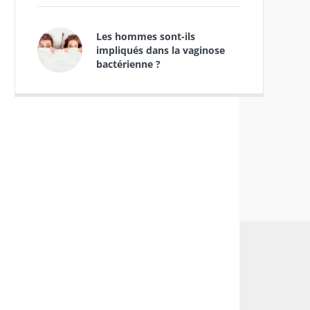
Les hommes sont-ils
impliqués dans la vaginose
bactérienne ?
mes
Infection sexuellement transmissible
Sexualité
Vaginos