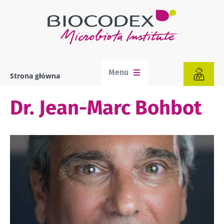
Przejdź
do
treści
Menu
Strona główna
Ścieżka
nawigacyjna
Dr. Jean-Marc Bohbot