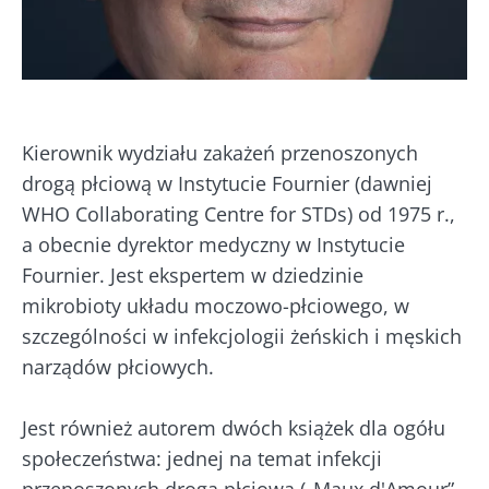
Kierownik wydziału zakażeń przenoszonych
drogą płciową w Instytucie Fournier (dawniej
WHO Collaborating Centre for STDs) od 1975 r.,
a obecnie dyrektor medyczny w Instytucie
Fournier. Jest ekspertem w dziedzinie
mikrobioty układu moczowo-płciowego, w
szczególności w infekcjologii żeńskich i męskich
Nie odchodź tak
narządów płciowych.
szybko!
Jest również autorem dwóch książek dla ogółu
społeczeństwa: jednej na temat infekcji
Dołącz do społeczności mikrobioty i raz w
przenoszonych drogą płciową („Maux d'Amour”,