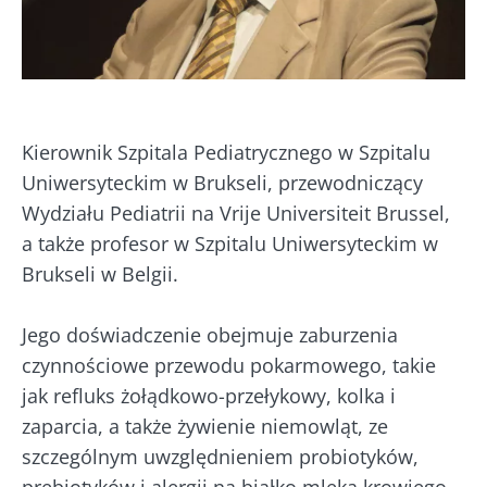
Kierownik Szpitala Pediatrycznego w Szpitalu
Uniwersyteckim w Brukseli, przewodniczący
Wydziału Pediatrii na Vrije Universiteit Brussel,
a także profesor w Szpitalu Uniwersyteckim w
Brukseli w Belgii.
Nie odchodź tak
Jego doświadczenie obejmuje zaburzenia
czynnościowe przewodu pokarmowego, takie
szybko!
jak refluks żołądkowo-przełykowy, kolka i
zaparcia, a także żywienie niemowląt, ze
Dołącz do społeczności mikrobioty i raz w
szczególnym uwzględnieniem probiotyków,
miesiącu odbieraj „The Essential”, aby być na
prebiotyków i alergii na białko mleka krowiego.