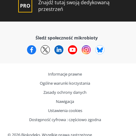
Znajdź tutaj swoją dedykowaną
przestrzeń
Śledź społeczność mikrobioty
Facebook
Twitter
LinkedIn
YouTube
Instagram
Bluesky
Informacje prawne
Ogólne warunki korzystania
Zasady ochrony danych
Nawigacja
Ustawienia cookies
Dostępność cyfrowa : częściowo zgodna
© 2026 Biokodeks. Wszelkie prawa zastrzeżone