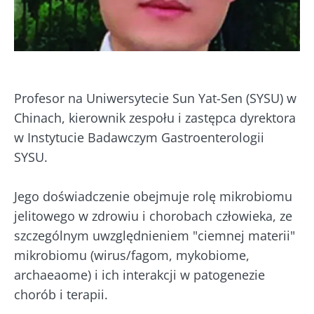
Profesor na Uniwersytecie Sun Yat-Sen (SYSU) w
Chinach, kierownik zespołu i zastępca dyrektora
w Instytucie Badawczym Gastroenterologii
SYSU.
Jego doświadczenie obejmuje rolę mikrobiomu
Nie odchodź tak
jelitowego w zdrowiu i chorobach człowieka, ze
szybko!
szczególnym uwzględnieniem "ciemnej materii"
mikrobiomu (wirus/fagom, mykobiome,
Dołącz do społeczności mikrobioty i raz w
archaeaome) i ich interakcji w patogenezie
miesiącu odbieraj „The Essential”, aby być na
chorób i terapii.
bieżąco z najnowszymi informacjami o