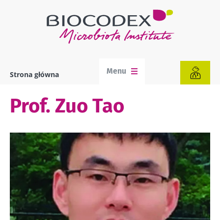
Przejdź
do
treści
Menu
Strona główna
Ścieżka
nawigacyjna
Prof. Zuo Tao