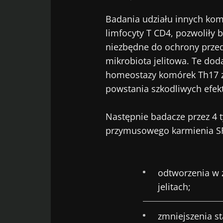
Badania udziału innych kom
Nie
limfocyty T CD4, pozwoliły
niezbędne do ochrony prze
Dołącz do społ
mikrobiota jelitowa. Te dod
„Microbiota Di
homeostazy komórek Th17 z 
bieżąco z najn
powstania szkodliwych efek
Następnie badacze przez 4
przymusowego karmienia SF
Bąd
Chcę zapre
Zapoznałem
Dołącz do społ
odtworzenia w 
osobowych
„Microbiota Di
Prz
jelitach;
bieżąco z najn
* Pole obowiązkow
zmniejszenia st
BMI 20-35
Zamierzasz prz