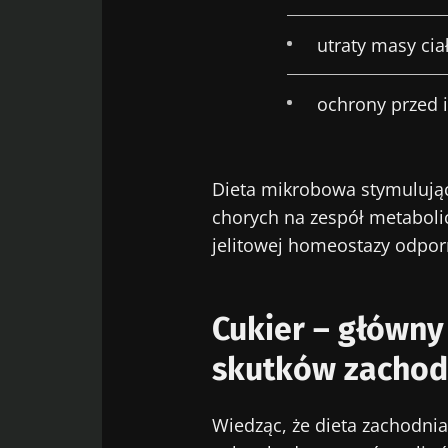
Wię
utraty masy cia
Zostać p
Chcę zapre
Pobyt na 
Zapoznałem
ochrony przed 
osobowych
* Pole obowiązkow
Dieta mikrobowa stymulują
BMI 20-35
chorych na zespół metaboli
jelitowej homeostazy odpor
23/07/2026
Wpływ mikrob
Cukier – główny
zdrowie
reprodukcyjn
skutków zachodn
Przeczytaj art
Wiedząc, że dieta zachodnia 