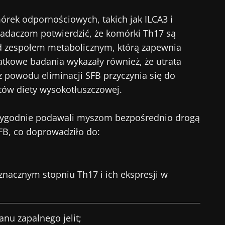
órek odpornościowych, takich jak ILCA3 i
 odchodź tak szybko!
 badaczom potwierdzić, że komórki Th17 są
d zespołem metabolicznym, którą zapewnia
eczności mikrobioty dla pracowników ochrony zdrowia
atkowe badania wykazały również, że utrata
gest” i „Magazyn dla pracowników służby zdrowia”, ab
powodu eliminacji SFB przyczynia się do
owszymi informacjami o mikrobiocie.
tów diety wysokotłuszczowej.
 tygodnie podawali myszom bezpośrednio drogą
B, co doprowadziło do:
ź na bieżąco
numerować inne wiadomości z Biocodexu
 się i akceptuję
ogólne warunki korzystania
i
polityka ochr
eczności mikrobioty dla pracowników ochrony zdrowia
znacznym stopniu Th17 i ich ekspresji w
Biocodex Microbiota Institute.
gest” i „Magazyn dla pracowników służby zdrowia”, ab
ekierowanie
owszymi informacjami o mikrobiocie.
e
anu zapalnego jelit;
ekierować i opuszczać naszą stronę internetową