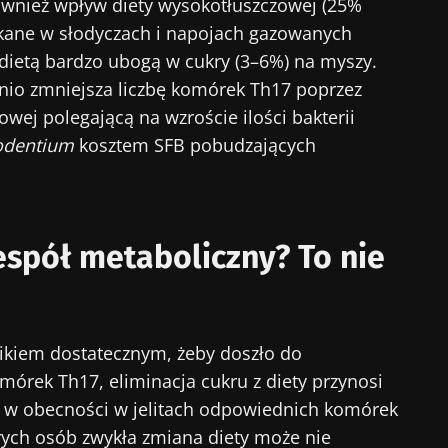
ównież wpływ diety wysokotłuszczowej (25%
kane w słodyczach i napojach gazowanych
 dietą bardzo ubogą w cukry (3–6%) na myszy.
ednio zmniejsza liczbę komórek Th17 poprzez
owej polegającą na wzroście ilości bakterii
rodentium
kosztem SFB pobudzających
espół metaboliczny? To nie
nnikiem dostatecznym, żeby doszło do
omórek Th17, eliminacja cukru z diety przynosi
ko w obecności w jelitach odpowiednich komórek
ych osób zwykła zmiana diety może nie