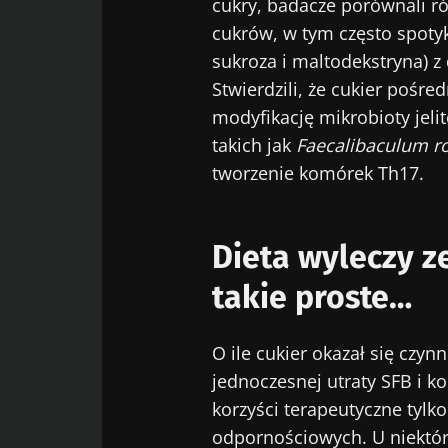
cukry, badacze porównali r
cukrów, w tym często spoty
sukroza i maltodekstryna) z
Stwierdzili, że cukier pośr
modyfikację mikrobioty jelit
takich jak
Faecalibaculum 
tworzenie komórek Th17.
Dieta wyleczy z
takie proste…
O ile cukier okazał się czy
jednoczesnej utraty SFB i k
korzyści terapeutyczne tyl
odpornościowych. U niektór