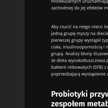
molekularnych uruchamiając
zachodniej do jej efektów m
Aby rzucić na niego nieco ś
jedną grupę myszy na diecie
pierwszej grupy wystąpił t
ciała, insulinoopornością i
grupą. Analizy błony śluzowe
że dieta wysokotłuszczowa
bakterii nitkowatych (SFB) 
poprzedzającą wystąpienie 
Probiotyki przy
zespołem meta