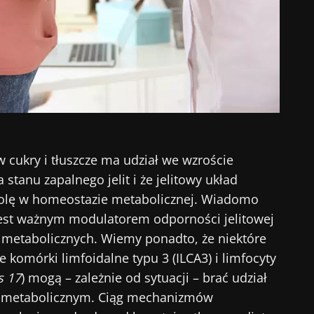
w cukry i tłuszcze ma udział we wzroście
stanu zapalnego jelit i że jelitowy układ
olę w homeostazie metabolicznej. Wiadomo
 jest ważnym modulatorem odporności jelitowej
h metabolicznych. Wiemy ponadto, że niektóre
 komórki limfoidalne typu 3 (ILCA3) i limfocyty
s 17
) mogą – zależnie od sytuacji – brać udział
m metabolicznym. Ciąg mechanizmów