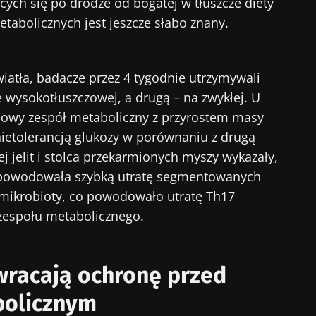
ych się po drodze od bogatej w tłuszcze diety
etabolicznych jest jeszcze słabo znany.
wiatła, badacze przez 4 tygodnie utrzymywali
 wysokotłuszczowej, a drugą – na zwykłej. U
ypowy zespół metaboliczny z przyrostem masy
 nietolerancją glukozy w porównaniu z drugą
j jelit i stolca przekarmionych myszy wykazały,
 powodowała szybką utratę segmentowanych
z mikrobioty, co powodowało utratę Th17
zespołu metabolicznego.
wracają ochronę przed
bolicznym