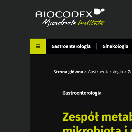
Przejdź
do
treści
Gastroenterologia
Ginekologia
Strona główna
Gastroenterologia
Ze
Ścieżka
nawigacyjna
Gastroenterologia
Zespół metab
mikrobiota i