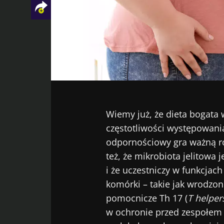
Facebook
Twitter
LinkedIn
Mail
Wiemy już, że dieta bogata 
częstotliwości występowania 
odpornościowy gra ważną r
też, że mikrobiota jelitowa
i że uczestniczy w funkcjac
komórki – takie jak wrodzone
pomocnicze Th 17 (
T helper
w ochronie przed zespołe