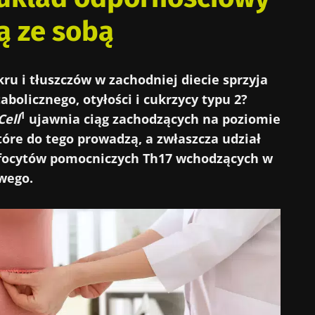
ą ze sobą
ru i tłuszczów w zachodniej diecie sprzyja
olicznego, otyłości i cukrzycy typu 2?
1
Cell
ujawnia ciąg zachodzących na poziomie
óre do tego prowadzą, a zwłaszcza udział
imfocytów pomocniczych Th17 wchodzących w
wego.