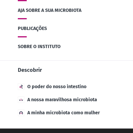
iogurte,
naturalmente
fertilidade
queijo
AJA SOBRE A SUA MICROBIOTA
rico em
uma pista
fresco ou
microrganismos
explorar
skyr? Estes
vivos, o kefir
produtos
vem conq...
Ler o arti
PUBLICAÇÕES
lácteos têm
um ponto
Descubra mais
em comum:
são
SOBRE O INSTITUTO
excelentes
para a...
Descubra
Descobrir
mais
O poder do nosso intestino
A nossa maravilhosa microbiota
A minha microbiota como mulher