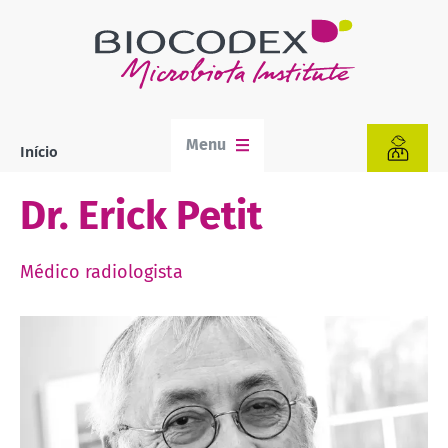
Passar
para
o
conteúdo
principal
Menu
Início
Navegação
estrutural
Dr. Erick Petit
Médico radiologista