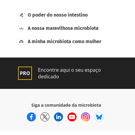
Descubra mais
em comum:
são
excelentes
O poder do nosso intestino
para a...
A nossa maravilhosa microbiota
Descubra
mais
A minha microbiota como mulher
Encontre aqui o seu espaço
dedicado
Siga a comunidade da microbiota
Facebook
Twitter
LinkedIn
YouTube
Instagram
Bluesky