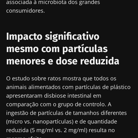
associada à microbiota dos grandes
consumidores.
Fique connosco!
Junte-se à comunidade de profissionais de
Impacto significativo
saúde e investigadores da Microbiota e
receba o "Microbiota Digest" e o "HCP
mesmo com partículas
Magazine" para se manter atualizado com as
menores e dose reduzida
últimas notícias sobre a microbiota.
Mantenha-se
O estudo sobre ratos mostra que todos os
informado
animais alimentados com partículas de plástico
apresentaram disbiose intestinal em
Junte-se à comunidade de profissionais de
comparação com o grupo de controlo. A
saúde e investigadores da Microbiota e
Gostaria de me inscrever para receber mais
ingestão de partículas de tamanhos diferentes
receba o "Microbiota Digest" e o "HCP
informações sobre a Biocodex
(micro vs. nanopartículas) e de quantidade
Magazine" para se manter atualizado com as
Redirecionamento
reduzida (5 mg/ml vs. 2 mg/ml) resulta no
Eu li e aceito as
condições gerais de utilização
últimas notícias sobre a microbiota.