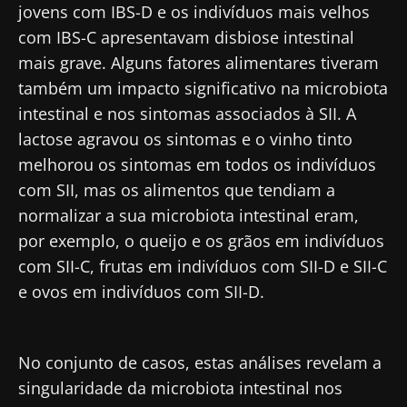
jovens com IBS-D e os indivíduos mais velhos
Eu li e aceito as
condições gerais de utilização
com IBS-C apresentavam disbiose intestinal
e a
política de privacidade
do Biocodex
mais grave. Alguns fatores alimentares tiveram
Microbiota Institute.
também um impacto significativo na microbiota
* Campo obrigatório
intestinal e nos sintomas associados à SII. A
lactose agravou os sintomas e o vinho tinto
BMI 20-35
23/07/2026
16/07/2026
10/07/202
melhorou os sintomas em todos os indivíduos
com SII, mas os alimentos que tendiam a
O impacto
Microbiota
Uma
normalizar a sua microbiota intestinal eram,
das
intratumoral
bactéria
microbiotas
do cancro
intestinal
por exemplo, o queijo e os grãos em indivíduos
na saúde
colorretal: um
que
com SII-C, frutas em indivíduos com SII-D e SII-C
reprodutiva
indicador
aumenta 
prognóstico
força
e ovos em indivíduos com SII-D.
Ler o artigo
Ler o artigo
Ler o artig
independente?
muscular
No conjunto de casos, estas análises revelam a
singularidade da microbiota intestinal nos