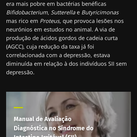
era mais pobre em bactérias benéficas
Bifidobacterium
,
Sutterella
e
Butyricimonas
mas rico em
Proteus,
que provoca lesões nos
neurónios em estudos no animal. A via de
produção de ácidos gordos de cadeia curta
(AGCC), cuja redução da taxa já foi
correlacionada com a depressão, estava
diminuída em relação à dos indivíduos SII sem
depressão.
Fique connosco!
Junte-se à comunidade de profissionais de
saúde e investigadores da Microbiota e
Manual de Avaliação
receba o "Microbiota Digest" e o "HCP
Diagnóstica no Síndrome do
Magazine" para se manter atualizado com as