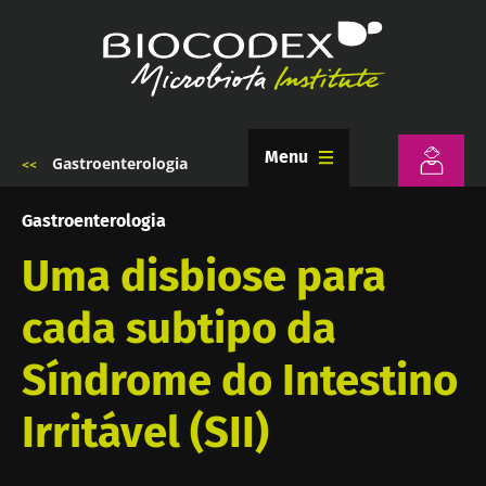
Passar
para
o
conteúdo
principal
Menu
Gastroenterologia
Navegação
estrutural
Gastroenterologia
Uma disbiose para
cada subtipo da
Síndrome do Intestino
Irritável (SII)