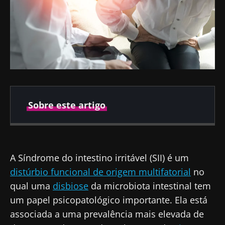
Sobre este artigo
Publicado em
Atualizado em
15 Março 2023
20 Agosto 2024
A Síndrome do intestino irritável (SII) é um
distúrbio funcional de origem multifatorial
no
qual uma
disbiose
da microbiota intestinal tem
um papel psicopatológico importante. Ela está
associada a uma prevalência mais elevada de