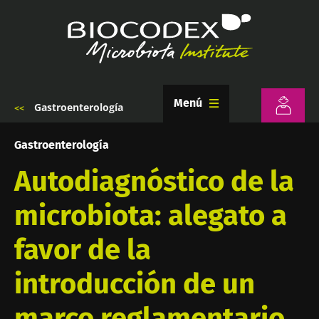
Pasar
al
contenido
principal
Menú
Gastroenterología
Sobrescribir
enlaces
de
Gastroenterología
ayuda
a
Autodiagnóstico de la
la
navegación
microbiota: alegato a
favor de la
introducción de un
marco reglamentario