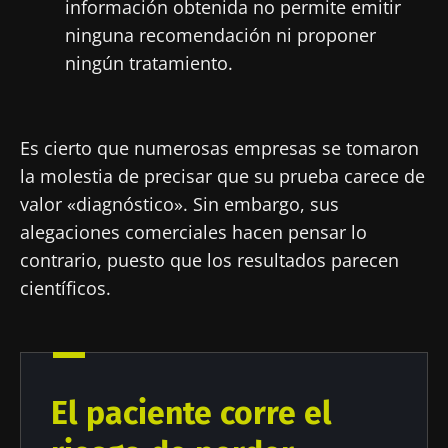
información obtenida no permite emitir
microbiota.
ninguna recomendación ni proponer
Mantenerse informado
ningún tratamiento.
Únase a la comunidad de la microbiota para
profesionales sanitarios y reciba el
Es cierto que numerosas empresas se tomaron
"Microbiota Digest" y el "HCP Magazine" que
Me gustaría registrarme para recibir más
la molestia de precisar que su prueba carece de
le permitirá mantenerse informado sobre la
noticias de Biocodex
Redirección
valor «diagnóstico». Sin embargo, sus
microbiota.
alegaciones comerciales hacen pensar lo
He leído y acepto las
condiciones generales
Está a punto de ser redirigido y de dejar
de uso y la
política de protección de datos
del
contrario, puesto que los resultados parecen
Biocodex Microbiota Institute
nuestro sitio web.
científicos.
* Campo obligatorio
Ser redirigido
BMI 20-35
Me gustaría registrarme para recibir más
Quedarse en el sitio web del Biocodex Microbiota
noticias de Biocodex
El paciente corre el
Descubrir
Institute
He leído y acepto las
condiciones generales