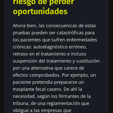
riesgo de perder
de uso y la
política de protección de datos
del
oportunidades
Biocodex Microbiota Institute
* Campo obligatorio
Ahora bien, las consecuencias de estas
BMI 20-35
pruebas pueden ser catastróficas para
23/07/2026
16/07/2026
10/07/202
los pacientes que sufren enfermedades
crónicas: autodiagnóstico erróneo,
Influencia
Microbiota
Una
retraso en el tratamiento e incluso
de la
intratumoral:
bacteria
microbiota
¿un indicador
intestinal
suspensión del tratamiento y sustitución
en la salud
pronóstico
que
por una alternativa que carece de
reproductiva
independiente
fortalece l
en el cáncer
músculos
efectos comprobados. Por ejemplo, un
Leer el
Leer el
Leer el
colorrectal?
artículo
artículo
artículo
paciente pretendía prepararse un
trasplante fecal casero. De ahí la
necesidad, según los firmantes de la
tribuna, de una reglamentación que
obligue a las empresas que