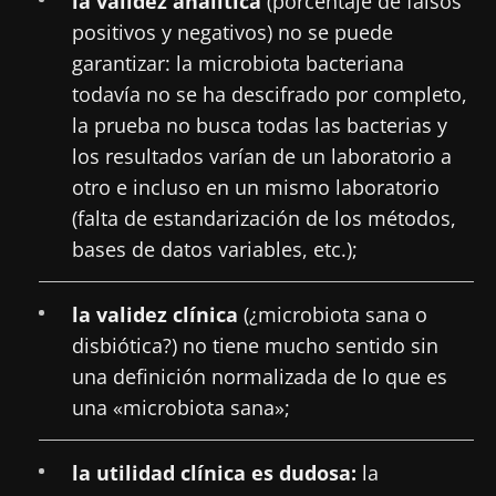
la validez analítica
(porcentaje de falsos
positivos y negativos) no se puede
garantizar: la microbiota bacteriana
todavía no se ha descifrado por completo,
la prueba no busca todas las bacterias y
los resultados varían de un laboratorio a
otro e incluso en un mismo laboratorio
(falta de estandarización de los métodos,
bases de datos variables, etc.);
la validez clínica
(¿microbiota sana o
¡No se vaya tan rápido!
disbiótica?) no tiene mucho sentido sin
una definición normalizada de lo que es
Únase a la comunidad de la microbiota para
una «microbiota sana»;
profesionales sanitarios y reciba el
"Microbiota Digest" y el "HCP Magazine" que
la utilidad clínica es dudosa:
la
le permitirá mantenerse informado sobre la