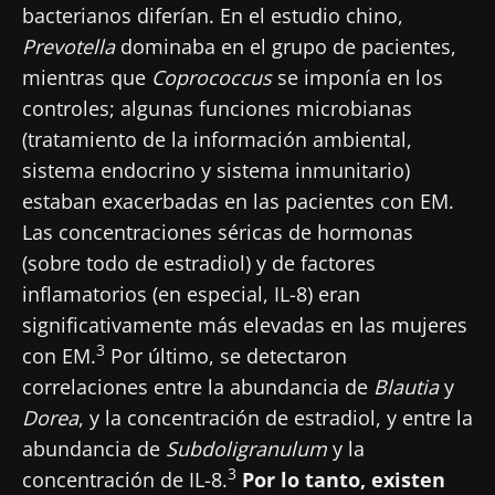
bacterianos diferían. En el estudio chino,
Prevotella
dominaba en el grupo de pacientes,
mientras que
Coprococcus
se imponía en los
controles; algunas funciones microbianas
(tratamiento de la información ambiental,
sistema endocrino y sistema inmunitario)
estaban exacerbadas en las pacientes con EM.
Las concentraciones séricas de hormonas
(sobre todo de estradiol) y de factores
inflamatorios (en especial, IL-8) eran
significativamente más elevadas en las mujeres
¡No se vaya tan rápido!
3
con EM.
Por último, se detectaron
correlaciones entre la abundancia de
Blautia
y
Únase a la comunidad de la microbiota para
Dorea
, y la concentración de estradiol, y entre la
profesionales sanitarios y reciba el
abundancia de
Subdoligranulum
y la
"Microbiota Digest" y el "HCP Magazine" que
3
concentración de IL-8.
Por lo tanto, existen
le permitirá mantenerse informado sobre la