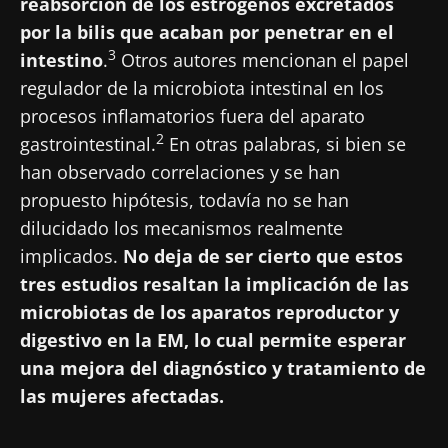
reabsorción de los estrógenos excretados
He leído y acepto las
condiciones generales
por la bilis que acaban por penetrar en el
de uso y la
política de protección de datos
del
3
Biocodex Microbiota Institute
intestino
.
Otros autores mencionan el papel
regulador de la microbiota intestinal en los
* Campo obligatorio
procesos inflamatorios fuera del aparato
2
BMI 20-35
gastrointestinal.
En otras palabras, si bien se
han observado correlaciones y se han
23/07/2026
16/07/2026
10/07/202
propuesto hipótesis, todavía no se han
Influencia
Microbiota
Una
dilucidado los mecanismos realmente
de la
intratumoral:
bacteria
microbiota
¿un indicador
intestinal
implicados.
No deja de ser cierto que estos
en la salud
pronóstico
que
tres estudios resaltan la implicación de las
reproductiva
independiente
fortalece l
microbiotas de los aparatos reproductor y
en el cáncer
músculos
Leer el
Leer el
Leer el
colorrectal?
digestivo en la EM, lo cual permite esperar
artículo
artículo
artículo
una mejora del diagnóstico y tratamiento de
las mujeres afectadas.