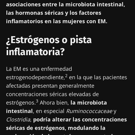
asociaciones entre la microbiota intestinal,
microbiota.
las hormonas séricas y los factores
Mantenerse informado
inflamatorios en las mujeres con EM.
Únase a la comunidad de la microbiota para
¿Estrógenos o pista
profesionales sanitarios y reciba el
inflamatoria?
"Microbiota Digest" y el "HCP Magazine" que
Me gustaría registrarme para recibir más
le permitirá mantenerse informado sobre la
noticias de Biocodex
Redirección
La EM es una enfermedad
microbiota.
He leído y acepto las
condiciones generales
2
estrogenodependiente,
en la que las pacientes
Está a punto de ser redirigido y de dejar
de uso y la
política de protección de datos
del
afectadas presentan generalmente
Biocodex Microbiota Institute
nuestro sitio web.
concentraciones séricas elevadas de
3
estrógenos.
Ahora bien,
la microbiota
* Campo obligatorio
Ser redirigido
intestinal
, en especial
Ruminococcaceae
y
BMI 20-35
Me gustaría registrarme para recibir más
Clostridia
,
podría alterar las concentraciones
Quedarse en el sitio web del Biocodex Microbiota
noticias de Biocodex
séricas de estrógenos, modulando la
Descubrir
Institute