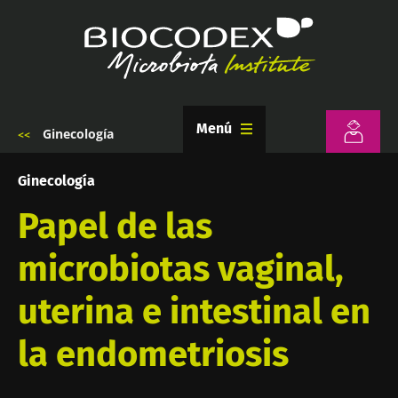
Pasar
al
contenido
principal
Menú
Ginecología
Sobrescribir
enlaces
de
Ginecología
ayuda
a
Papel de las
la
navegación
microbiotas vaginal,
uterina e intestinal en
la endometriosis