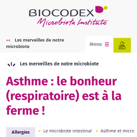
Aller
au
contenu
principal
Les merveilles de notre
Fil
Menu
microbiote
d'Ariane
Les merveilles de notre microbiote
Asthme : le bonheur
(respiratoire) est à la
ferme !
Le microbiote intestinal
Asthme et microb
Allergies