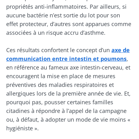
propriétés anti-inflammatoires. Par ailleurs, si
Se tenir informé
aucune bactérie n’est sortie du lot pour son
effet protecteur, d’autres sont apparues comme
Rejoignez la communauté du microbiote et
associées à un risque accru d’asthme.
recevez une fois par mois "The Essential"
Je souhaite m'inscrire afin de recevoir
pour rester au courant des dernières
d'autres actualités de Biocodex
Ces résultats confortent le concept d’un
axe de
Redirection
actualités sur le microbiote.
communication entre intestin et poumons
,
J’ai lu et accepte les
CGU
et la
politique de
protection des données
du Biocodex
en référence au fameux axe intestin-cerveau, et
Vous êtes sur le point d'être redirigé et de
Microbiota Institute
encouragent la mise en place de mesures
quitter notre site web
préventives des maladies respiratoires et
* Champs obligatoires
allergiques lors de la première année de vie. Et,
Être redirigé
BMI 20-35
pourquoi pas, pousser certaines familles
Je souhaite m'inscrire afin de recevoir
citadines à répondre à l’appel de la campagne
d'autres actualités de Biocodex
Rester sur le site Web du Biocodex Microbiota
Découvrir
Institute
ou, à défaut, à adopter un mode de vie moins «
J’ai lu et accepte les
CGU
et la
politique de
hygiéniste ».
protection des données
du Biocodex