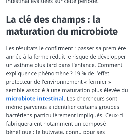
intestinal évaluées sur cette période.
La clé des champs : la
maturation du microbiote
Les résultats le confirment : passer sa première
année à la ferme réduit le risque de développer
un asthme plus tard dans l’enfance. Comment
expliquer ce phénomène ? 19 % de l’effet
Ne partez pas si vite !
protecteur de l’environnement « fermier »
semble associé à une maturation plus élevée du
microbiote intestinal
. Les chercheurs sont
Rejoignez la communauté du microbiote et
même parvenus à identifier certains groupes
recevez une fois par mois "The Essential"
bactériens particulièrement impliqués. Ceux-ci
pour rester au courant des dernières
fabriqueraient notamment un composé
actualités sur le microbiote.
bénéfique : le butyrate, connu pour ses