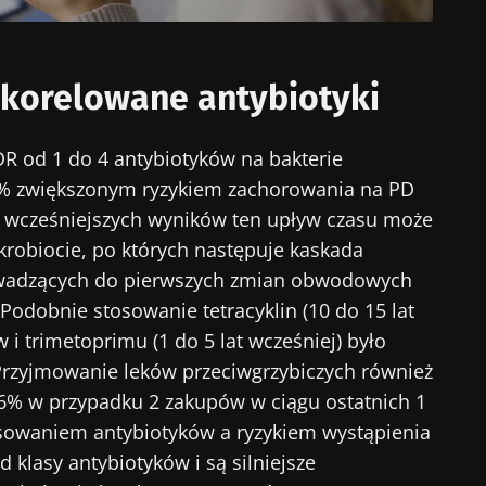
cej informacji
rzekierowany
numerować inne wiadomości z Biocodexu
 skorelowane antybiotyki
stronie internetowej Instytutu Microbiota BioCodex
 się i akceptuję
ogólne warunki korzystania
i
polityka ochr
Biocodex Microbiota Institute.
DR od 1 do 4 antybiotyków na bakterie
e
14% zwiększonym ryzykiem zachorowania na PD
le wcześniejszych wyników ten upływ czasu może
obiocie, po których następuje kaskada
rowadzących do pierwszych zmian obwodowych
16/07/2026
10/07/202
. Podobnie stosowanie tetracyklin (10 do 15 lat
ioty na
Wewnętrzna
Bakteria j
 i trimetoprimu (1 do 5 lat wcześniej) było
mikrobiota raka jelita
zwiększają
 Przyjmowanie leków przeciwgrzybiczych również
e
grubego niezależnym
mięśni
wskaźnikiem
26% w przypadku 2 zakupów w ciągu ostatnich 1
prognostycznym?
tosowaniem antybiotyków a ryzykiem wystąpienia
ykuł
Przeczytaj artykuł
Przeczytaj
d klasy antybiotyków i są silniejsze