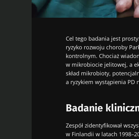
Facebook
Twitter
LinkedIn
Mail
Cel tego badania jest prost
ryzyko rozwoju choroby Park
kontrolnym. Chociaż wiadom
w mikrobiocie jelitowej, a 
skład mikrobioty, potencjal
a ryzykiem wystąpienia PD 
Badanie klinicz
Zespół zidentyfikował wszy
w Finlandii w latach 1998–2