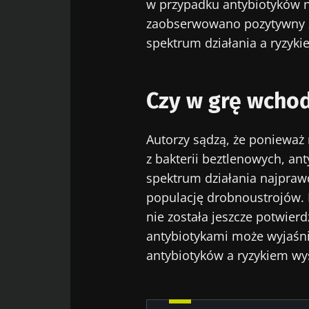
w przypadku antybiotyków n
zaobserwowano pozytywny z
spektrum działania a ryzyki
Czy w grę wchod
Autorzy sądzą, że ponieważ 
z bakterii beztlenowych, an
spektrum działania najpraw
populację drobnoustrojów. 
nie została jeszcze potwie
antybiotykami może wyjaśn
antybiotyków a ryzykiem wy