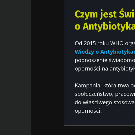
Czym jest Św
o Antybiotyk
Od 2015 roku WHO orga
Wiedzy o Antybiotyka
podnoszenie świadomoś
oporności na antybiotyk
Kampania, która trwa o
społeczeństwo, pracown
do właściwego stosowan
oporności.