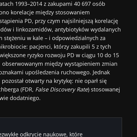
atach 1993–2014 z zakupami 40 697 osób
dzono korelacje między stosowaniem
tąpienia PD, przy czym najsilniejszą korelację
dów i linkozamidów, antybiotyków wydalanych
m stężeniu w kale – i odpowiedzialnych za
krobiocie: pacjenci, którzy zakupili 5 z tych
zwiększone ryzyko rozwoju PD w ciągu 10 do 15
czaj obserwowanym między wystąpieniem zmian
oznakami upośledzenia ruchowego. Jednak
pozostał otwarty na krytykę: nie oparł się
chberga (FDR,
False Discovery Rate
) stosowanej
ywie dodatniego.
iezwykłe odkrycie naukowe, które