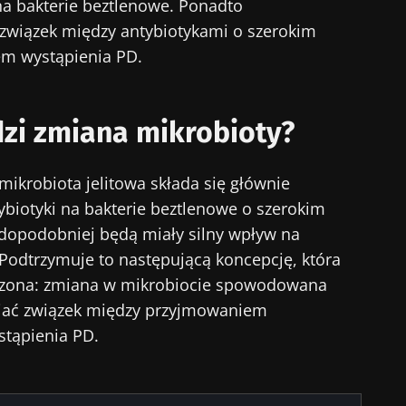
a bakterie beztlenowe. Ponadto
wiązek między antybiotykami o szerokim
em wystąpienia PD.
zi zmiana mikrobioty?
mikrobiota jelitowa składa się głównie
tybiotyki na bakterie beztlenowe o szerokim
dopodobniej będą miały silny wpływ na
Podtrzymuje to następującą koncepcję, która
rdzona: zmiana w mikrobiocie spowodowana
iać związek między przyjmowaniem
stąpienia PD.