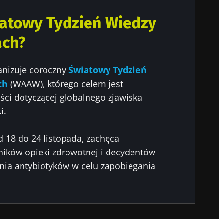
iatowy Tydzień Wiedzy
ach?
nizuje coroczny
Światowy Tydzień
ch
(WAAW), którego celem jest
ci dotyczącej globalnego zjawiska
i.
d 18 do 24 listopada, zachęca
ików opieki zdrowotnej i decydentów
ia antybiotyków w celu zapobiegania