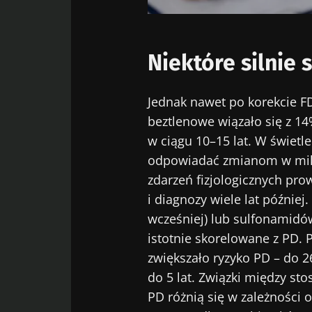
Wię
Zostać p
Chcę zapre
Niektóre silnie
Pobyt na 
Zapoznałem
osobowych
Jednak nawet po korekcie F
* Pole obowiązkow
beztlenowe wiązało się z 
w ciągu 10–15 lat. W świet
BMI 20-35
odpowiadać zmianom w mikr
zdarzeń fizjologicznych p
23/07/2026
i diagnozy wiele lat później
Wpływ mikrob
wcześniej) lub sulfonamidów
zdrowie
istotnie skorelowane z PD.
reprodukcyjn
zwiększało ryzyko PD – do 
do 5 lat. Związki między s
Przeczytaj art
PD różnią się w zależności o