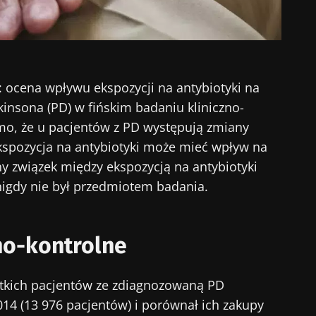
y: ocena wpływu ekspozycji na antybiotyki na
insona (PD) w fińskim badaniu kliniczno-
o, że u pacjentów z PD występują zmiany
ekspozycja na antybiotyki może mieć wpływ na
ny związek między ekspozycją na antybiotyki
nigdy nie był przedmiotem badania.
no-kontrolne
stkich pacjentów ze zdiagnozowaną PD
014 (13 976 pacjentów) i porównał ich zakupy