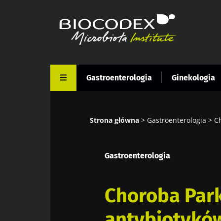
Przejdź
do
treści
Gastroenterologia
Ginekologia
Strona główna
Gastroenterologia
C
Ścieżka
nawigacyjna
Gastroenterologia
Choroba Par
antybiotyków