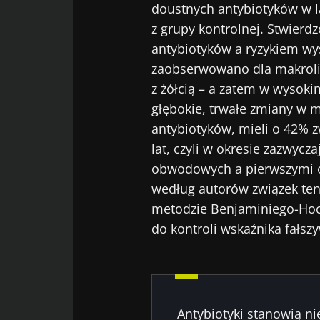
doustnych antybiotyków w l
z grupy kontrolnej. Stwier
antybiotyków a ryzykiem wys
zaobserwowano dla makroli
z żółcią – a zatem w wysoki
głębokie, trwałe zmiany w mi
antybiotyków, mieli o 42% 
lat, czyli w okresie zazwy
obwodowych a pierwszymi 
według autorów związek ten 
metodzie Benjaminiego-Ho
do kontroli wskaźnika fałsz
Antybiotyki stanowią n