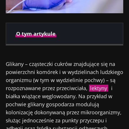
O tym artykule
Opublikowano
Zaktualizowano
03 Październik
07 Październik
Glikany – cząsteczki cukrów znajdujące się na
2025
2025
powierzchni komórek i w wydzielinach ludzkiego
organizmu (w tym w wydzielinie pochwy) – są
rozpoznawane przez przeciwciała,
lektyny
i
białka wiążące węglowodany. Na przykład w
pochwie glikany gospodarza modulują
kolonizację dokonywaną przez mikroorganizmy,
służąc jednocześnie za punkty przyczepu i
adhezji oraz źródła substancji odżywczych.