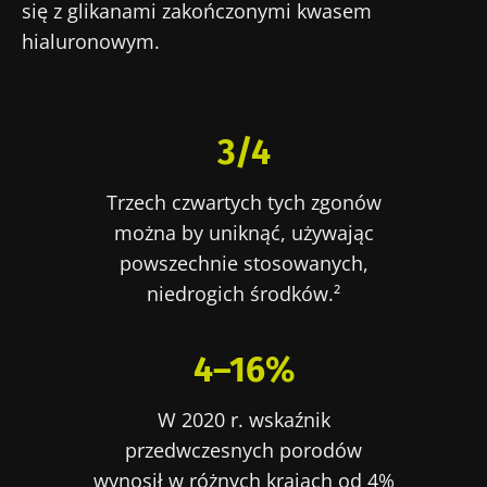
się z glikanami zakończonymi kwasem
hialuronowym.
3/4
Trzech czwartych tych zgonów
można by uniknąć, używając
powszechnie stosowanych,
niedrogich środków.²
4–16%
Nie odchodź tak
szybko!
W 2020 r. wskaźnik
przedwczesnych porodów
wynosił w różnych krajach od 4%
Dołącz do społeczności mikrobioty dla