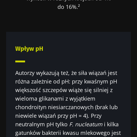
do 16%.²
pracowników ochrony zdrowia i odbieraj
„Microbiota Digest” i „Magazyn dla
pracowników służby zdrowia”, aby być na
bieżąco z najnowszymi informacjami o
Bądź na bieżąco
mikrobiocie.
Wpływ pH
Dołącz do społeczności mikrobioty dla
pracowników ochrony zdrowia i odbieraj
Autorzy wykazują też, że siła wiązań jest
„Microbiota Digest” i „Magazyn dla
różna zależnie od pH: przy kwaśnym pH
pracowników służby zdrowia”, aby być na
Przekierowanie
Chcę zaprenumerować inne wiadomości z
większość szczepów wiąże się silniej z
bieżąco z najnowszymi informacjami o
Biocodexu
wieloma glikanami z wyjątkiem
mikrobiocie.
chondroityn niesiarczanowych (brak lub
Zamierzasz przekierować i opuszczać naszą
Zapoznałem się i akceptuję
ogólne warunki
niewiele wiązań przy pH = 4). Przy
stronę internetową
korzystania
i
polityka ochrony danych
neutralnym pH tylko
F. nucleatum
i kilka
osobowych
Biocodex Microbiota Institute.
gatunków bakterii kwasu mlekowego jest
Zostać przekierowany