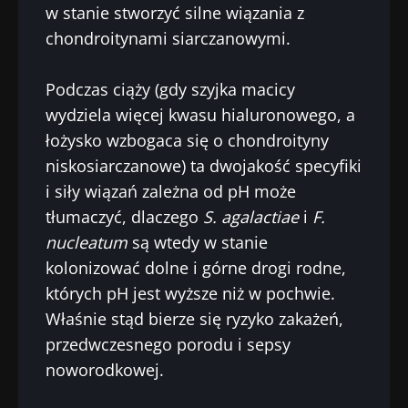
* Pole obowiązkowe
w stanie stworzyć silne wiązania z
Chcę zaprenumerować inne wiadomości z
Pobyt na stronie internetowej Instytutu
chondroitynami siarczanowymi.
BMI 20-35
Microbiota BioCodex
Biocodexu
Więcej informacji
Podczas ciąży (gdy szyjka macicy
Zapoznałem się i akceptuję
ogólne warunki
wydziela więcej kwasu hialuronowego, a
korzystania
i
polityka ochrony danych
osobowych
Biocodex Microbiota Institute.
łożysko wzbogaca się o chondroityny
niskosiarczanowe) ta dwojakość specyfiki
* Pole obowiązkowe
i siły wiązań zależna od pH może
BMI 20-35
tłumaczyć, dlaczego
S. agalactiae
i
F.
nucleatum
są wtedy w stanie
23/07/2026
16/07/2026
10/07
kolonizować dolne i górne drogi rodne,
których pH jest wyższe niż w pochwie.
Wpływ
Wewnętrzna
Bakte
mikrobioty na
mikrobiota raka
jelit
Właśnie stąd bierze się ryzyko zakażeń,
zdrowie
jelita grubego
zwięk
przedwczesnego porodu i sepsy
reprodukcyjne
niezależnym
siłę 
wskaźnikiem
noworodkowej.
prognostycznym?
Przeczytaj
Przeczytaj
Przec
artykuł
artykuł
artyk