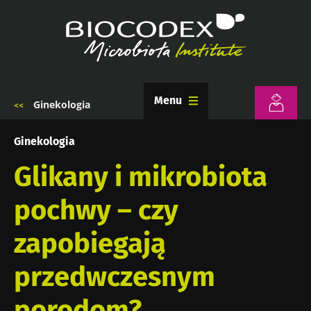
Przejdź
do
treści
Menu
Ginekologia
Ścieżka
nawigacyjna
Ginekologia
Glikany i mikrobiota
pochwy – czy
zapobiegają
przedwczesnym
porodom?