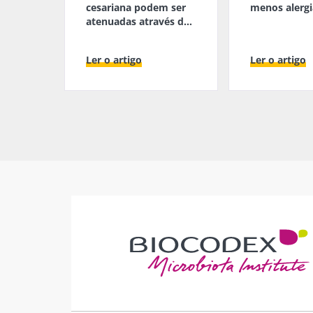
cesariana podem ser
menos alergi
atenuadas através da
amamentação?
Ler o artigo
Ler o artigo