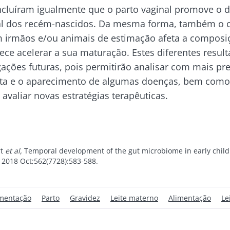
cubra
oncluíram igualmente que o parto vaginal promove o
e me inscrever para receber mais informações sobre a Bioc
ecionado
inal dos recém-nascidos. Da mesma forma, também o c
to as
condições gerais de utilização
e a
política de privacida
 irmãos e/ou animais de estimação afeta a composi
site do Biocodex Microbiota Institute
nstitute.
ece acelerar a sua maturação. Estes diferentes resu
do
Os iogurtes, os
gações futuras, pois permitirão analisar com mais pre
io
ssa
grandes aliados do teu
ota e o aparecimento de algumas doenças, bem como 
microbioma intestinal
avaliar novas estratégias terapêuticas.
23/07/202
Prefere iogurte, queijo
 com um
fresco ou skyr? Estes
Microbiot
produtos lácteos têm
fertilidad
rico em
rt
et al,
Temporal development of the gut microbiome in early chil
um ponto em comum:
s vivos,
a explorar
2018 Oct;562(7728):583-588.
são excelentes para a...
q...
Ler o arti
s
Descubra mais
entação
Parto
Gravidez
Leite materno
Alimentação
Le