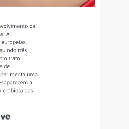
nvolvimento da
s. A
 europeias,
guindo três
m o trato
e de
experimenta uma
desaparecem a
microbiota das
ave