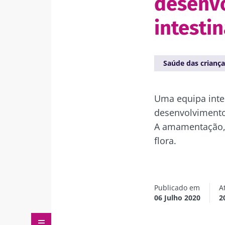
desenvo
intestin
Saúde das criança
Uma equipa inter
desenvolvimento 
A amamentação, 
flora.
Publicado em
A
06 Julho 2020
2