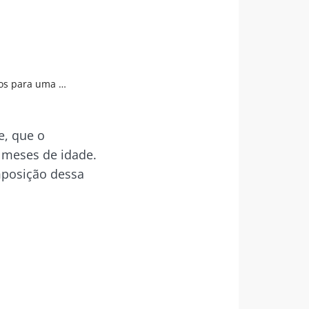
crobiota equilibrada?
e, que o
6 meses de idade.
mposição dessa