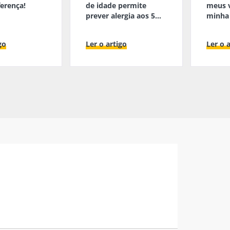
ferença!
de idade permite
meus v
prever alergia aos 5
minha
anos
go
Ler o artigo
Ler o 