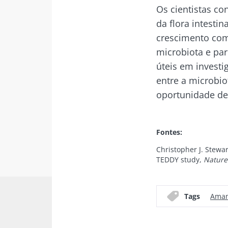
Des
Os cientistas c
Gostaria d
Ser redir
da flora intest
Eu li e acei
crescimento com
Ficar no 
Microbiota I
microbiota e par
Kefir: um alia
úteis em investi
* Campo obrigatór
natural da no
entre a microbi
microbiota?
BMI 20-35
oportunidade de 
Ligeiramente
efervescente,
Fontes:
Old
toque ácido e
naturalmente 
sources
Christopher J. Stewa
microrganismo
TEDDY study,
Nature
o kefir vem con
Descubra mai
Tags
Amam