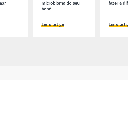
as?
microbioma do seu
fazer a di
bebé
Ler o artigo
Ler o arti