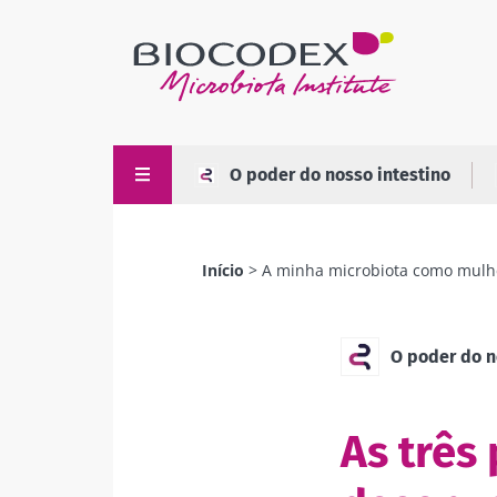
Passar
para
o
conteúdo
principal
O poder do nosso intestino
Início
A minha microbiota como mulh
Navegação
estrutural
O poder do n
As três