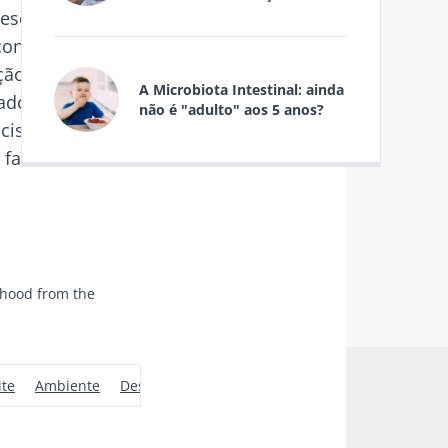
 desenvolvimento
odex
onvívio e
de
do Biocodex
ção da
A Microbiota Intestinal: ainda
ltados podem ser
não é "adulto" aos 5 anos?
cisão a ligação
favorecer a
6
as e
e: uma pista
dhood from the
go
ite
Ambiente
Desenvolvimento
Maturidade
explorar
Pe