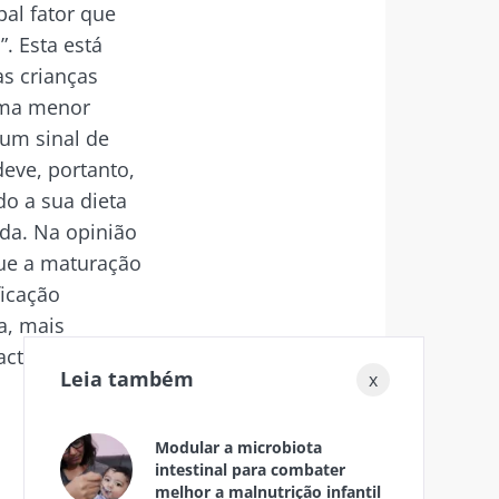
pal fator que
. Esta está
as crianças
uma menor
 vez por mês
 um sinal de
ta.
eve, portanto,
o a sua dieta
ada. Na opinião
que a maturação
odex
ficação
a, mais
de
do Biocodex
acto na saúde da
 vez por mês
Leia também
x
ta.
Modular a microbiota
intestinal para combater
melhor a malnutrição infantil