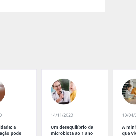
0
14/11/2023
18/04/
dade: a
Um desequilíbrio da
A minh
ação pode
microbiota ao 1 ano
que vi