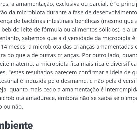
es, a amamentação, exclusiva ou parcial, é “o princi
ue connosco!
ão da microbiota durante a fase de desenvolvimento”
ença de bactérias intestinais benéficas (mesmo que 
ebido leite de fórmula ou alimentos sólidos), e a 
unidade da microbiota e receba "The Essential" uma
entanto, sabemos que a diversidade da microbiota é
 atualizado com as últimas notícias sobre a microbio
 14 meses, a microbiota das crianças amamentadas d
 do que a de outras crianças. Por outro lado, quand
eite materno, a microbiota fica mais rica e diversific
es, "estes resultados parecem confirmar a ideia de 
e me inscrever para receber mais informações sobre a Bioc
tenha-se informado
testinal é induzida pelo desmame, e não pela diversi
seja, quanto mais cedo a amamentação é interrompid
to as
condições gerais de utilização
e a
política de privacida
nstitute.
icrobiota amadurece, embora não se saiba se o imp
unidade da microbiota e receba "The Essential" uma
irecionamento
vo ou não.
 atualizado com as últimas notícias sobre a microbio
io
mbiente
es a ser redirecionado e deixar nosso site