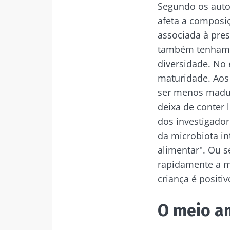
Segundo os autor
Fiq
afeta a composiç
associada à pres
também tenham b
Junte-se à com
diversidade. No 
para se manter
maturidade. Aos
ser menos madura
deixa de conter l
dos investigador
Gostaria d
Man
da microbiota in
alimentar". Ou 
Eu li e acei
Microbiota I
rapidamente a m
Junte-se à com
Red
criança é positi
para se manter
* Campo obrigatór
BMI 20-35
O meio a
Você está prest