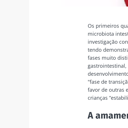
Os primeiros qu
microbiota intes
investigação con
tendo demonstra
fases muito dist
gastrointestinal
desenvolvimento
"fase de transiç
favor de outras 
crianças “estabil
A amamen