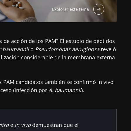
Explorar este tema
 de acción de los PAM? El estudio de péptidos
r
baumannii
o
Pseudomonas
aeruginosa
reveló
lización considerable de la membrana externa
les PAM candidatos también se confirmó in vivo
ceso (infección por
A. baumannii
).
itro
e
in vivo
demuestran que el