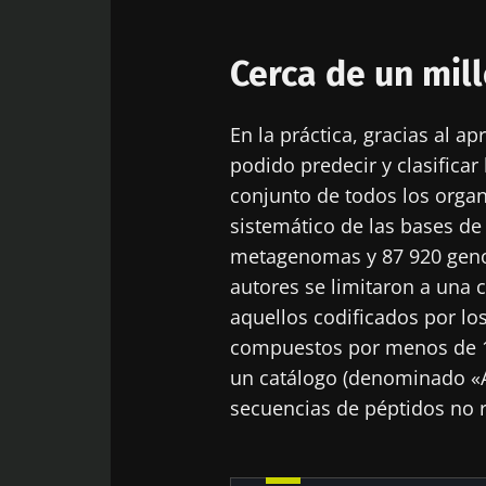
¡No
Cerca de un mil
Únase a la com
En la práctica, gracias al a
"Microbiota Di
podido predecir y clasifica
sobre la microb
conjunto de todos los orga
sistemático de las bases de
metagenomas y 87 920 genom
Man
autores se limitaron a una 
Me gustaría
aquellos codificados por lo
compuestos por menos de 1
He leído y 
Únase a la com
un catálogo (denominado «A
del Biocode
"Microbiota Di
Red
secuencias de péptidos no
sobre la microb
* Campo obligator
BMI 20-35
Está a punto de