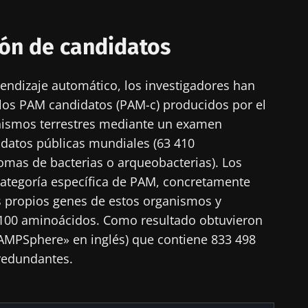
 se vaya tan rápido!
lón de candidatos
unidad de la microbiota para profesionales sanitarios
prendizaje automático, los investigadores han
gest" y el "HCP Magazine" que le permitirá mantener
r los PAM candidatos (PAM-c) producidos por el
iota.
nismos terrestres mediante un examen
 datos públicas mundiales (63 410
as de bacterias o arqueobacterias). Los
tenerse informado
categoría específica de PAM, concretamente
 registrarme para recibir más noticias de Biocodex
s propios genes de estos organismos y
00 aminoácidos. Como resultado obtuvieron
acepto las
condiciones generales
de uso y la
política de pro
unidad de la microbiota para profesionales sanitarios
MPSphere» en inglés) que contiene 833 498
x Microbiota Institute
gest" y el "HCP Magazine" que le permitirá mantener
irección
 redundantes.
iota.
io
 ser redirigido y de dejar nuestro sitio web.