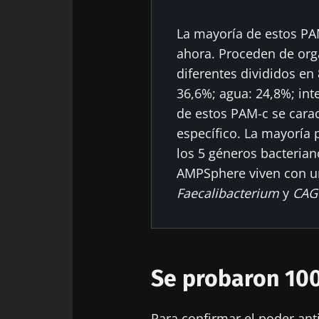
Des
Ser rediri
La mayoría de estos PA
Me gustaría
ahora. Proceden de org
Quedarse 
He leído y 
diferentes divididos en 
del Biocode
36,6%; agua: 24,8%; int
de estos PAM-c se carac
* Campo obligator
específico. La mayoría
BMI 20-35
los 5 géneros bacterian
AMPSphere viven con un
23/07/2026
Faecalibacterium
y
CAG
Influencia de 
microbiota en
reproductiva
Se probaron 100
Leer el artícu
Para confirmar el poder ant