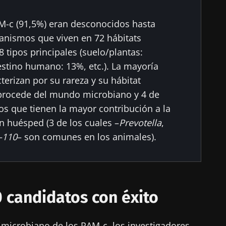
cubrir
gido
M-c (91,5%) eran desconocidos hasta
 registrarme para recibir más noticias de Biocodex
anismos que viven en 72 hábitats
en el sitio web del Biocodex Microbiota Institute
acepto las
condiciones generales
de uso y la
política de pro
8 tipos principales (suelo/plantas:
x Microbiota Institute
estino humano: 13%, etc.). La mayoría
terizan por su rareza y su hábitat
io
 procede del mundo microbiano y 4 de
os que tienen la mayor contribución a la
 huésped (3 de los cuales –
Prevotella
,
16/07/2026
10/07/202
-110
– son comunes en los animales).
la
Microbiota
Una bacter
 la salud
intratumoral: ¿un
que fortal
indicador pronóstico
músculos
independiente en el
cáncer colorrectal?
 candidatos con éxito
lo
Leer el artículo
Leer el art
imicrobiano de los PAM-c, los investigadores