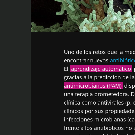
Facebook
Twitter
LinkedIn
Mail
Uno de los retos que la me
encontrar nuevos
antibiótic
El
aprendizaje automático
gracias a la predicción de 
antimicrobianos (PAM)
disp
una terapia prometedora. De
clínica como antivirales (p. 
clínicos por sus propiedad
infecciones microbianas (ca
frente a los antibióticos n