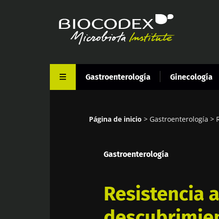
Pasar
al
contenido
principal
Gastroenterología
Ginecología
Página de inicio
Gastroenterología
Sobrescribir
enlaces
Gastroenterología
de
ayuda
a
Resistencia a
la
descubrimien
navegación