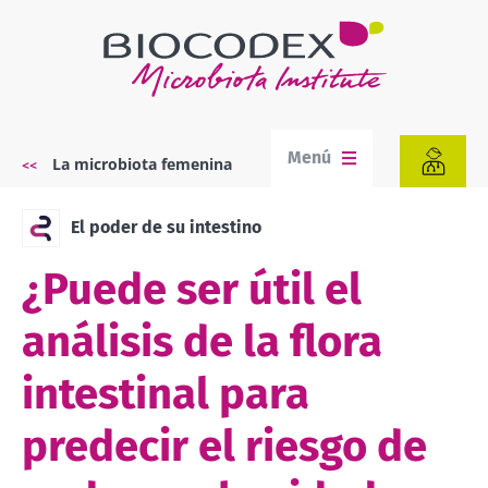
Pasar
al
contenido
principal
Menú
La microbiota femenina
Sobrescribir
enlaces
de
El poder de su intestino
ayuda
a
¿Puede ser útil el
la
navegación
análisis de la flora
intestinal para
predecir el riesgo de