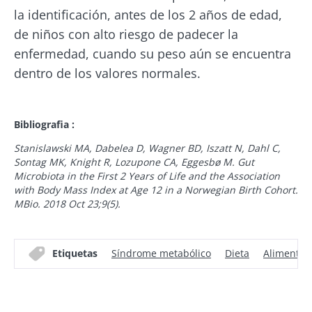
noticias de Biocodex
Quedarse en el sitio web del Biocodex Microbiota
Descubrir
la identificación, antes de los 2 años de edad,
Institute
He leído y acepto las
condiciones generales
de niños con alto riesgo de padecer la
de uso y la
política de protección de datos
del
enfermedad, cuando su peso aún se encuentra
Biocodex Microbiota Institute
dentro de los valores normales.
El kéfir: ¿un
Los yogures, los
aliado natural
grandes aliados de
* Campo obligatorio
de nuestra
tu microbiota
microbiota?
intestinal
BMI 20-35
Bibliografia :
Old
sources
Stanislawski MA, Dabelea D, Wagner BD, Iszatt N, Dahl C,
Ligeramente
Sontag MK, Knight R, Lozupone CA, Eggesbø M. Gut
Independientemente
burbujeante,
de la preferencia
Microbiota in the First 2 Years of Life and the Association
ácido y
individual por el
with Body Mass Index at Age 12 in a Norwegian Birth Cohort.
rebosante de
yogur tradicional, el
MBio. 2018 Oct 23;9(5).
microorganismos
queso fresco batido
vivos, el kéfir
o el skyr,...
está
conquistando el
Etiquetas
Síndrome metabólico
Dieta
Alimentac
paladar ...
Más información
Más información