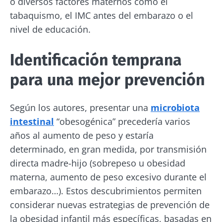
o diversos factores maternos como el
reciba una vez al mes "The Essential" que le
tabaquismo, el IMC antes del embarazo o el
permitirá mantenerse informado sobre la
nivel de educación.
microbiota
Identificación temprana
Mantenerse informado
para una mejor prevención
Únase a la comunidad de la microbiota y
reciba una vez al mes "The Essential" que le
Según los autores, presentar una
microbiota
Me gustaría registrarme para recibir más
permitirá mantenerse informado sobre la
noticias de Biocodex
intestinal
“obesogénica” precedería varios
Redirección
microbiota
años al aumento de peso y estaría
He leído y acepto las
condiciones generales
determinado, en gran medida, por transmisión
de uso y la
política de protección de datos
del
Está a punto de ser redirigido y de dejar
directa madre-hijo (sobrepeso u obesidad
Biocodex Microbiota Institute
nuestro sitio web.
materna, aumento de peso excesivo durante el
* Campo obligatorio
embarazo…). Estos descubrimientos permiten
Ser redirigido
considerar nuevas estrategias de prevención de
BMI 20-35
Me gustaría registrarme para recibir más
la obesidad infantil más específicas, basadas en