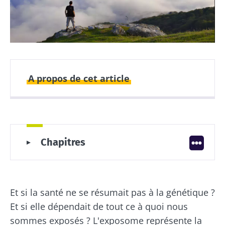
A propos de cet article
Auteur
Comment éviter les expositions
Chapitres
nocives pour notre santé ?
Dr. Véronique Mondain
Médecine environnementale et
intégrative : une nouvelle façon de
guérir ?
Et si la santé ne se résumait pas à la génétique ?
Exposome et santé : le genre fait-il une
différence ?
Et si elle dépendait de tout ce à quoi nous
Publié le
Mis à jour le
Génome, épigénétique, exposome : en
16 décembre 2025
10 avril 2026
sommes exposés ? L'exposome représente la