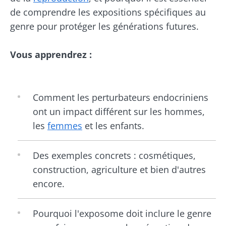
skyr ? Ces
permettaient
de comprendre les expositions spécifiques au
Lire l'article
Lire l'article
spécialités
de prédire
laitières
l'évolution
genre pour protéger les générations futures.
ont un
de la maladie
point
?
commun :
Vous apprendrez :
elles
chou...
En savoir
Comment les perturbateurs endocriniens
plus
ont un impact différent sur les hommes,
les
femmes
et les enfants.
Des exemples concrets : cosmétiques,
construction, agriculture et bien d'autres
encore.
Pourquoi l'exposome doit inclure le genre