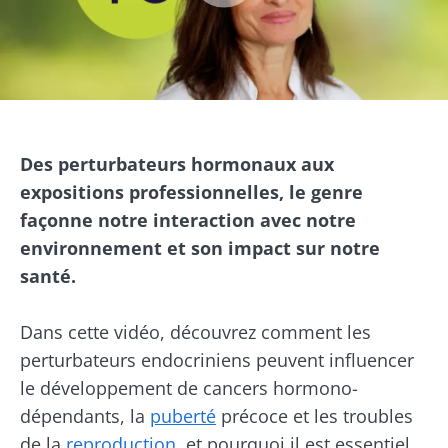
quitter notre site web
* Champs obligatoires
Être redirigé
BMI 20-35
Je souhaite m'inscrire afin de recevoir
d'autres actualités de Biocodex
Rester sur le site Web du Biocodex Microbiota
Image
Découvrir
Institute
J’ai lu et accepte les
CGU
et la
politique de
Des perturbateurs hormonaux aux
protection des données
du Biocodex
expositions professionnelles, le genre
Microbiota Institute
Yaourts,
façonne notre interaction avec notre
les grands
* Champs obligatoires
environnement et son impact sur notre
alliés de
votre
santé.
BMI 20-35
microbiote
intestinal
23/07/2026
16/07/2026
Dans cette vidéo, découvrez comment les
Microbiotes
Cancer
perturbateurs endocriniens peuvent influencer
Vous êtes
et fertilité :
colorectal :
plutôt
le développement de cancers hormono-
une piste à
et si les
yaourt,
dépendants, la
puberté
précoce et les troubles
explorer
bactéries de
fromage
la tumeur
blanc ou
de la
reproduction
, et pourquoi il est essentiel