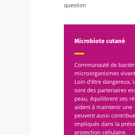
question
Ne p
Rejoignez la c
Microbiote cutané
Essential" pour
Communauté de bactéri
microorganismes vivant 
Je souhaite
Loin d'être dangereux, 
Se 
sont des partenaires es
J’ai lu et a
peau, équilibrent ses r
Microbiota 
Rejoignez la c
aident à maintenir une
Red
Essential" pour
* Champs obligato
peuvent aussi contribu
impliqués dans la préser
BMI 20-35
Vous êtes sur l
protection cellulaire.