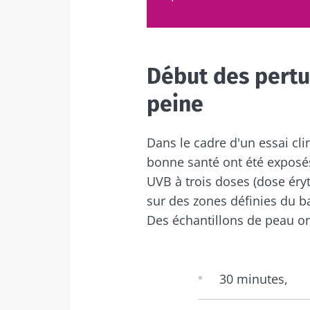
Déc
Je souhaite
Être redir
J’ai lu et a
Rester su
Début des pertu
Microbiota 
Yaourts, les 
peine
* Champs obligato
alliés de votr
microbiote in
BMI 20-35
Dans le cadre d'un essai cl
bonne santé ont été exposés
Vous êtes plut
UVB à trois doses (dose éry
yaourt, froma
sur des zones définies du b
ou skyr ? Ces
spécialités lai
Des échantillons de peau on
un point com
elles chou...
30 minutes,
En savoir plus