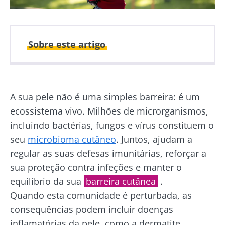
Sobre este artigo
Autor
A sua pele não é uma simples barreira: é um
ecossistema vivo. Milhões de microrganismos,
Dr Amine Zorgani
incluindo bactérias, fungos e vírus constituem o
seu
microbioma cutâneo
. Juntos, ajudam a
regular as suas defesas imunitárias, reforçar a
sua proteção contra infeções e manter o
Publicado em
Atualizado em
equilíbrio da sua
barreira cutânea
.
12 Junho 2026
18 Junho 2026
Quando esta comunidade é perturbada, as
consequências podem incluir doenças
inflamatórias da pele, como a dermatite