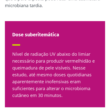
microbiana tardia.
Fique connosco!
Dose suberitemática
Junte-se à comunidade da microbiota e
receba "The Essential" uma vez por mês para
Nível de radiação UV abaixo do limiar
se manter atualizado com as últimas notícias
necessário para produzir vermelhidão e
sobre a microbiota.
queimadura de pele visíveis. Nesse
estudo, até mesmo doses quotidianas
Mantenha-se
aparentemente inofensivas eram
informado
suficientes para alterar o microbioma
cutâneo em 30 minutos.
Junte-se à comunidade da microbiota e
Gostaria de me inscrever para receber mais
receba "The Essential" uma vez por mês para
informações sobre a Biocodex