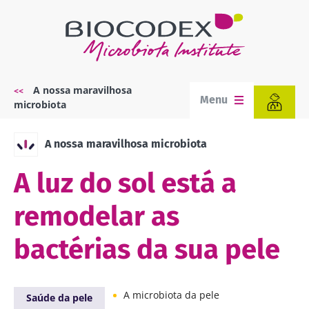
Passar
para
o
conteúdo
principal
A nossa maravilhosa
Navegação
Menu
microbiota
estrutural
A nossa maravilhosa microbiota
A luz do sol está a
remodelar as
bactérias da sua pele
A microbiota da pele
Saúde da pele