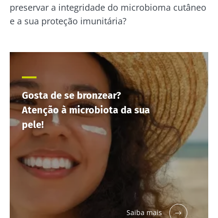
Microbiot
com um toque
preservar a integridade do microbioma cutâneo
Prefere
e
ácido e
iogurte,
e a sua proteção imunitária?
naturalmente
fertilidade
queijo
rico em
uma pista
fresco ou
microrganismos
explorar
skyr? Estes
vivos, o kefir
produtos
vem conq...
Ler o arti
lácteos têm
um ponto
Descubra mais
em comum:
são
excelentes
Gosta de se bronzear?
para a...
Atenção à microbiota da sua
Descubra
pele!
mais
Saiba mais