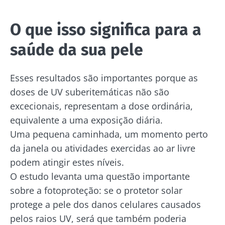
se manter atualizado com as últimas notícias
Redirecionamento
Eu li e aceito as
condições gerais de utilização
sobre a microbiota.
O que isso significa para a
e a
política de privacidade
do Biocodex
Você está prestes a ser redirecionado e
Microbiota Institute.
saúde da sua pele
deixar nosso site
* Campo obrigatório
Esses resultados são importantes porque as
BMI 20-35
Ser redirecionado
doses de UV suberitemáticas não são
Gostaria de me inscrever para receber mais
excecionais, representam a dose ordinária,
Descubra
Ficar no site do Biocodex Microbiota Institute
informações sobre a Biocodex
equivalente a uma exposição diária.
Eu li e aceito as
condições gerais de utilização
Uma pequena caminhada, um momento perto
e a
política de privacidade
do Biocodex
da janela ou atividades exercidas ao ar livre
Kefir: um
Os iogurtes,
Microbiota Institute.
podem atingir estes níveis.
aliado natural
os grandes
da nossa
aliados do
O estudo levanta uma questão importante
* Campo obrigatório
microbiota?
teu
sobre a fotoproteção: se o protetor solar
microbioma
BMI 20-35
protege a pele dos danos celulares causados
intestinal
23/07/202
Ligeiramente
pelos raios UV, será que também poderia
efervescente,