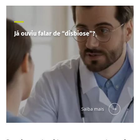
Já ouviu falar de “disbiose”?
Saiba mais