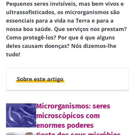
Pequenos seres invisíveis, mas bem vivos e
ultrassofisticados, os microrganismos são
essenciais para a vida na Terra e para a
nossa boa saúde. Que serviços nos prestam?
Como protegê-los? Por que é que alguns
deles causam doenças? Nós dizemos-lhe
tudo!
Sobre este artigo
Publicado em
Atualizado em
Microrganismos: seres
23 Maio 2024
07 Julho 2026
microscópicos com
enormes poderes
Goste dos seus micróbios,