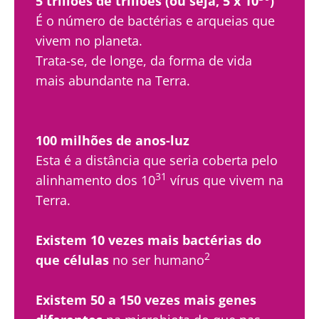
5 triliões de triliões (ou seja, 5 x 10
)
Descubra
mais
É o número de bactérias e arqueias que
vivem no planeta.
Trata-se, de longe, da forma de vida
mais abundante na Terra.
100 milhões de anos-luz
Esta é a distância que seria coberta pelo
31
alinhamento dos 10
vírus que vivem na
Terra.
Existem 10 vezes mais bactérias do
2
que células
no ser humano
Existem 50 a 150 vezes mais genes