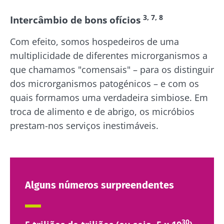
a
política de privacidade
do Biocodex
3, 7, 8
Intercâmbio de bons ofícios
Microbiota Institute.
Kefir: um
Os iogurtes,
aliado natural
os grandes
Com efeito, somos hospedeiros de uma
* Campo obrigatório
da nossa
aliados do
multiplicidade de diferentes microrganismos a
microbiota?
teu
BMI 20-35
que chamamos "comensais" – para os distinguir
microbioma
intestinal
dos microrganismos patogénicos – e com os
23/07/202
Ligeiramente
efervescente,
quais formamos uma verdadeira simbiose. Em
Microbiot
com um toque
Prefere
troca de alimento e de abrigo, os micróbios
e
ácido e
iogurte,
naturalmente
fertilidade
prestam-nos serviços inestimáveis.
queijo
rico em
uma pista
fresco ou
microrganismos
explorar
skyr? Estes
vivos, o kefir
produtos
vem conq...
Ler o arti
lácteos têm
um ponto
Descubra mais
em comum:
Alguns números surpreendentes
são
excelentes
para a...
30