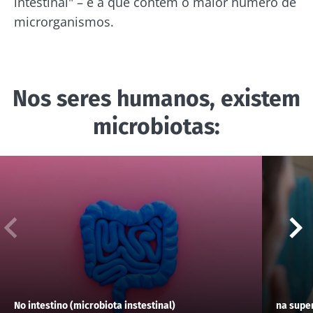
intestinal" – é a que contém o maior número de
microrganismos.
Nos seres humanos, existem
microbiotas:
No intestino (microbiota instestinal)
na super