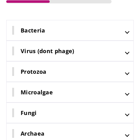
Bacteria
Virus (dont phage)
Protozoa
Microalgae
Fique connosco!
Fungi
Junte-se à comunidade da microbiota e receba
"The Essential" uma vez por mês para se
Archaea
manter atualizado com as últimas notícias