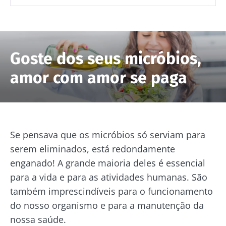
sobre a microbiota.
Mantenha-se informado
Goste dos seus micróbios,
Junte-se à comunidade da microbiota e receba
amor com amor se paga
"The Essential" uma vez por mês para se
Gostaria de me inscrever para receber mais
manter atualizado com as últimas notícias
informações sobre a Biocodex
sobre a microbiota.
Redirecionamento
Eu li e aceito as
condições gerais de utilização
e
a
política de privacidade
do Biocodex
Se pensava que os micróbios só serviam para
Você está prestes a ser redirecionado e deixar
Microbiota Institute.
serem eliminados, está redondamente
nosso site
enganado! A grande maioria deles é essencial
* Campo obrigatório
para a vida e para as atividades humanas. São
BMI 20-35
Ser redirecionado
Gostaria de me inscrever para receber mais
também imprescindíveis para o funcionamento
informações sobre a Biocodex
do nosso organismo e para a manutenção da
Descubra
Ficar no site do Biocodex Microbiota Institute
nossa saúde.
Eu li e aceito as
condições gerais de utilização
e