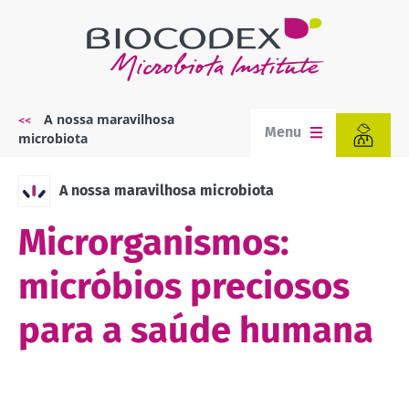
Passar
para
o
conteúdo
principal
A nossa maravilhosa
Navegação
Menu
microbiota
estrutural
A nossa maravilhosa microbiota
Microrganismos:
micróbios preciosos
para a saúde humana