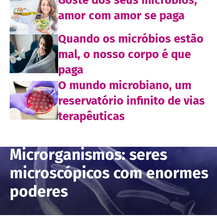
amor com amor se paga
Quando os micróbios estão
mal, o nosso corpo é que
paga
O mundo microbiano, um
reservatório infinito de vias
terapêuticas
Microrganismos: seres
microscópicos com enormes
poderes