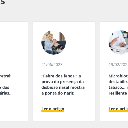
es
21/06/2023
19/02/202
etral:
“Febre dos fenos”: a
Microbiot
prova da presença da
destabili
 das
disbiose nasal mostra
tabaco...
árias
a ponta do nariz
resiliente
Ler o artigo
Ler o arti