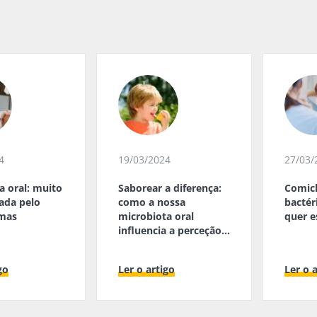
4
19/03/2024
27/03/
a oral: muito
Saborear a diferença:
Comic
zada pelo
como a nossa
bactér
 mas
microbiota oral
quer e
influencia a perceção
do sabor
go
Ler o artigo
Ler o 