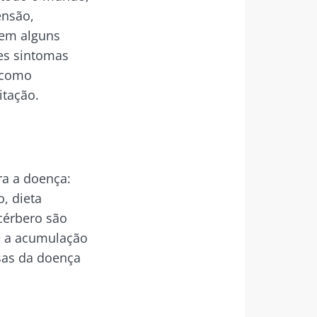
ensão,
 em alguns
tes sintomas
 como
itação.
ra a doença:
o, dieta
 cérbero são
 a acumulação
sas da doença