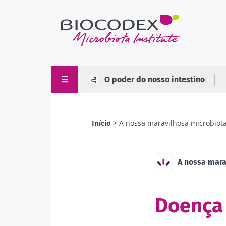
Passar
para
o
conteúdo
principal
O poder do nosso intestino
Início
A nossa maravilhosa microbiot
Navegação
estrutural
A nossa mara
Doença 