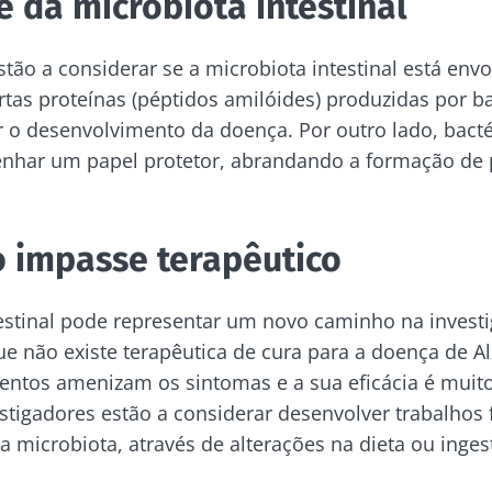
e da microbiota intestinal
ue connosco!
stão a considerar se a microbiota intestinal está env
rtas proteínas (péptidos amilóides) produzidas por b
 o desenvolvimento da doença. Por outro lado, bacté
unidade da microbiota e receba "The Essential" uma
har um papel protetor, abrandando a formação de 
 atualizado com as últimas notícias sobre a microbio
 impasse terapêutico
e me inscrever para receber mais informações sobre a Bioc
tenha-se informado
testinal pode representar um novo caminho na invest
to as
condições gerais de utilização
e a
política de privacida
que não existe terapêutica de cura para a doença de 
nstitute.
unidade da microbiota e receba "The Essential" uma
ntos amenizam os sintomas e a sua eficácia é muito 
irecionamento
 atualizado com as últimas notícias sobre a microbio
estigadores estão a considerar desenvolver trabalhos 
io
a microbiota, através de alterações na dieta ou inges
es a ser redirecionado e deixar nosso site