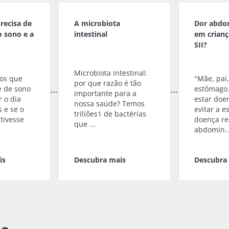
recisa de
A microbiota
Dor abdom
o sono e a
intestinal
em criança
SII?
Microbiota intestinal:
os que
"Mãe, pai
por que razão é tão
 de sono
estômago..
importante para a
 o dia
estar doe
nossa saúde? Temos
 e se o
evitar a e
triliões1 de bactérias
 tivesse
doença re
que ...
abdomin..
is
Descubra mais
Descubra