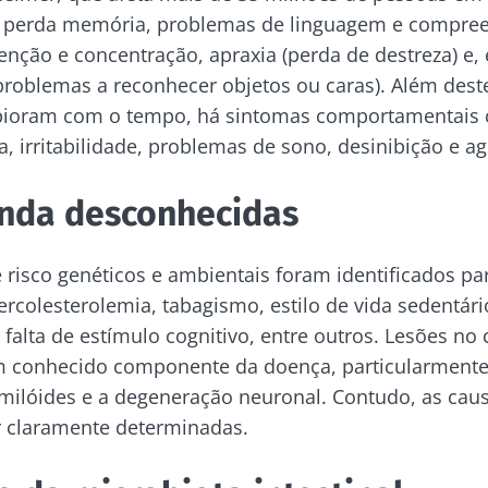
à perda memória, problemas de linguagem e compre
nção e concentração, apraxia (perda de destreza) e,
problemas a reconhecer objetos ou caras). Além des
 pioram com o tempo, há sintomas comportamentais
a, irritabilidade, problemas de sono, desinibição e ag
inda desconhecidas
e risco genéticos e ambientais foram identificados pa
ercolesterolemia, tabagismo, estilo de vida sedentári
 falta de estímulo cognitivo, entre outros. Lesões no
conhecido componente da doença, particularmente
amilóides e a degeneração neuronal. Contudo, as cau
r claramente determinadas.