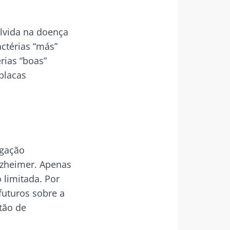
olvida na doença
actérias “más”
rias “boas”
 vez por mês
placas
ta.
odex
igação
de
do Biocodex
Alzheimer. Apenas
 vez por mês
limitada. Por
ta.
futuros sobre a
tão de