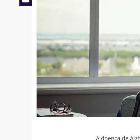
Causas ainda desconhecidas
Facebook
Twitter
Mail
A hipótese da microbiota intestinal
Quebrar o impasse terapêutico
A doença de Alz