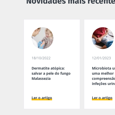
Novidades mais recent
18/10/2022
12/01/2023
Dermatite atópica:
Microbiota ur
salvar a pele do fungo
uma melhor
Malassezia
compreensão
infeções urin
masculinas
Ler o artigo
Ler o artigo