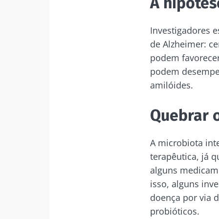
A hipótes
Fiq
Investigadores e
de Alzheimer: ce
podem favorecer
Junte-se à com
podem desempen
para se manter
amilóides.
Quebrar o
Gostaria d
Man
A microbiota in
Eu li e acei
terapêutica, já 
Microbiota I
Junte-se à com
alguns medicame
Red
para se manter
isso, alguns inv
* Campo obrigatór
doença por via d
BMI 20-35
probióticos.
Você está prest