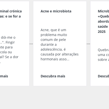
inal crónica
Acne e microbiota
Microb
s: e se for a
«Quebr
aborda
saúde 
Acne, que é um
2025
problema muito
, dói-me o
comum de pele
.". Fingir
durante a
nte para
adolescência, é
Quebra
scola ou
causada por alterações
uma c
al? Se a dor
hormonais asso...
sobre 
.
 mais
Descubra mais
Descu