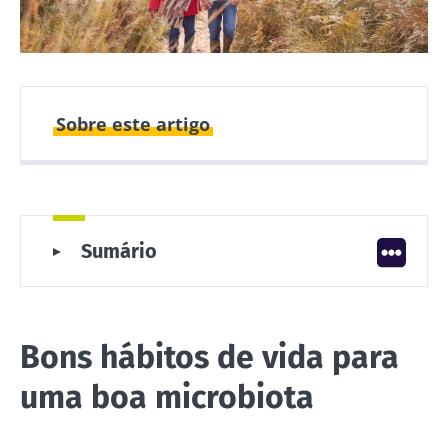
Sobre este artigo
Publicado em
Atualizado em
20 Março 2023
12 Agosto 2025
Bons hábitos de vida para uma boa
Sumário
microbiota
Boa alimentação para uma boa
microbiota
Bons hábitos de vida para
uma boa microbiota