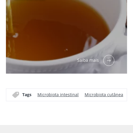
Saiba mais
Tags
Microbiota intestinal
Microbiota cutânea
I