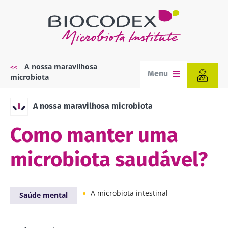
Passar
para
o
conteúdo
principal
A nossa maravilhosa
Navegação
Menu
microbiota
estrutural
A nossa maravilhosa microbiota
Como manter uma
microbiota saudável?
A microbiota intestinal
Saúde mental