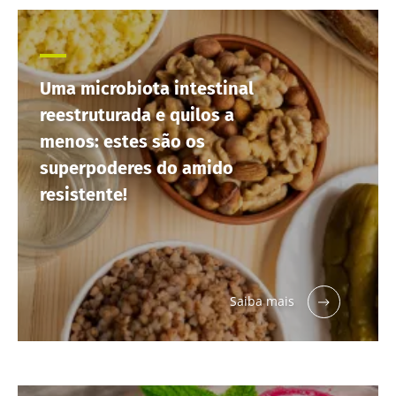
Uma microbiota intestinal
reestruturada e quilos a
menos: estes são os
superpoderes do amido
resistente!
Saiba mais
Fique connosco!
Junte-se à comunidade da microbiota e
receba "The Essential" uma vez por mês para