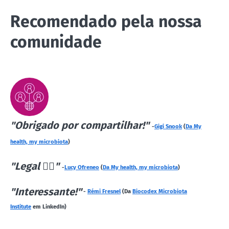
Recomendado pela nossa
comunidade
"Obrigado por compartilhar!"
-
Gigi Snook
(
Da My
health, my microbiota
)
"Legal 👍🏾"
-
Lucy Ofreneo
(
Da My health, my microbiota
)
"Interessante!"
-
Rémi Fresnel
(Da
Biocodex Microbiota
Institute
em LinkedIn)