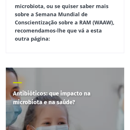
um ponto
microbiota, ou se quiser saber mais
Descubra mais
em comum:
sobre a Semana Mundial de
são
excelentes
Conscientização sobre a RAM (WAAW),
para a...
recomendamos-lhe que vá a esta
Descubra
outra página:
mais
Antibióticos: que impacto na
microbiota e na saúde?