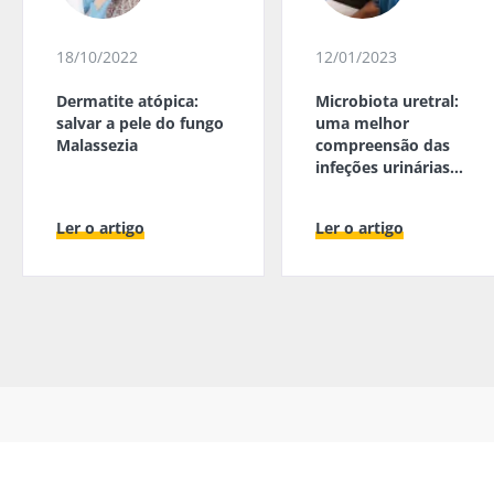
18/10/2022
12/01/2023
Dermatite atópica:
Microbiota uretral:
salvar a pele do fungo
uma melhor
Malassezia
compreensão das
infeções urinárias
masculinas
Ler o artigo
Ler o artigo