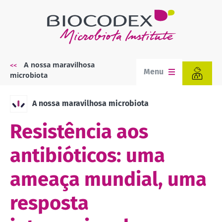
Passar
para
o
conteúdo
principal
A nossa maravilhosa
Navegação
Menu
microbiota
estrutural
A nossa maravilhosa microbiota
Resistência aos
antibióticos: uma
ameaça mundial, uma
resposta