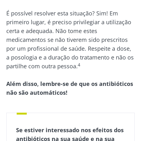
BMI 20-35
Ser redirecionado
É possível resolver esta situação? Sim! Em
Gostaria de me inscrever para receber mais
primeiro lugar, é preciso privilegiar a utilização
Descubra
Ficar no site do Biocodex Microbiota Institute
informações sobre a Biocodex
certa e adequada. Não tome estes
medicamentos se não tiverem sido prescritos
Eu li e aceito as
condições gerais de utilização
por um profissional de saúde. Respeite a dose,
e a
política de privacidade
do Biocodex
Kefir: um
Os iogurtes,
a posologia e a duração do tratamento e não os
Microbiota Institute.
aliado natural
os grandes
4
partilhe com outra pessoa.
da nossa
aliados do
* Campo obrigatório
microbiota?
teu
microbioma
Além disso, lembre-se de que os antibióticos
BMI 20-35
intestinal
23/07/202
não são automáticos!
Ligeiramente
efervescente,
Microbiot
com um toque
Prefere
e
ácido e
iogurte,
naturalmente
fertilidade
queijo
rico em
uma pista
fresco ou
microrganismos
explorar
skyr? Estes
Se estiver interessado nos efeitos dos
vivos, o kefir
produtos
vem conq...
antibióticos na sua saúde e na sua
Ler o arti
lácteos têm