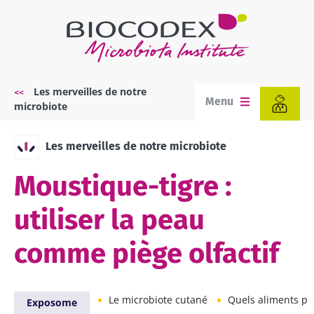
Aller
au
contenu
principal
Les merveilles de notre
Fil
Menu
microbiote
d'Ariane
Les merveilles de notre microbiote
Moustique-tigre :
utiliser la peau
comme piège olfactif
Le microbiote cutané
Quels aliments pour un m
Exposome