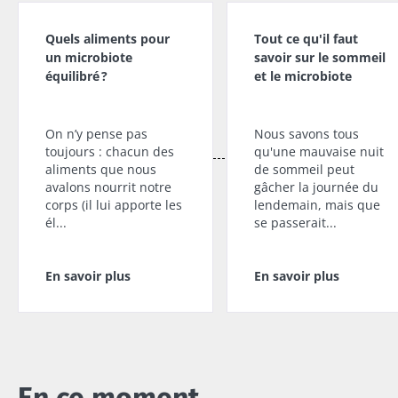
micro-
explorer
fromage
organismes
blanc ou
Quels aliments pour
Tout ce qu'il faut
vivants, le
skyr ? Ces
un microbiote
savoir sur le sommeil
kéfir séduit de
Lire l'article
spécialités
plus e...
équilibré ?
et le microbiote
laitières
ont un
En savoir plus
point
commun :
On n’y pense pas
Nous savons tous
elles
toujours : chacun des
qu'une mauvaise nuit
chou...
aliments que nous
de sommeil peut
avalons nourrit notre
gâcher la journée du
En savoir
corps (il lui apporte les
lendemain, mais que
plus
él...
se passerait...
En savoir plus
En savoir plus