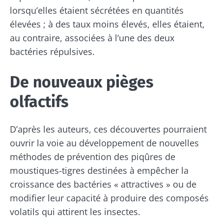
lorsqu’elles étaient sécrétées en quantités
élevées ; à des taux moins élevés, elles étaient,
Ne partez pas si vite !
au contraire, associées à l’une des deux
bactéries répulsives.
Rejoignez la communauté du microbiote et
recevez une fois par mois "The Essential"
De nouveaux pièges
pour rester au courant des dernières
olfactifs
actualités sur le microbiote.
D’après les auteurs, ces découvertes pourraient
Se tenir informé
ouvrir la voie au développement de nouvelles
méthodes de prévention des piqûres de
Rejoignez la communauté du microbiote et
moustiques-tigres destinées à empêcher la
recevez une fois par mois "The Essential"
Je souhaite m'inscrire afin de recevoir
croissance des bactéries « attractives » ou de
pour rester au courant des dernières
d'autres actualités de Biocodex
modifier leur capacité à produire des composés
Redirection
actualités sur le microbiote.
volatils qui attirent les insectes.
J’ai lu et accepte les
CGU
et la
politique de