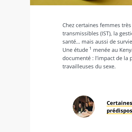
Facebook
Twitter
Mail
Chez certaines femmes très
transmissibles (IST), la ge
santé… mais aussi de survi
1
Une étude
menée au Kenya
documenté : l’impact de la p
travailleuses du sexe.
Certaine
prédispos