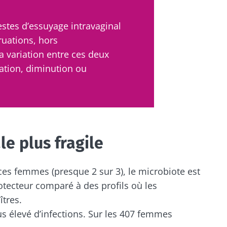
ouvrir
 m'inscrire afin de recevoir d'autres actualités de Biocodex
igé
estes d’essuyage intravaginal
uations, hors
ccepte les
CGU
et la
politique de protection des données
du B
r le site Web du Biocodex Microbiota Institute
a variation entre ces deux
Institute
ation, diminution ou
é naturel
Yaourts, les grands
ires
obiote ?
alliés de votre
microbiote intestinal
illant,
23/07/202
Vous êtes plutôt
yaourt, fromage blanc
le plus fragile
 riche en
Microbiotes
ou skyr ? Ces
smes
: une pist
spécialités laitières ont
ir séduit
un point commun :
ces femmes (presque 2 sur 3), le microbiote est
elles chou...
otecteur comparé à des profils où les
îtres.
Lire l'artic
En savoir plus
lus élevé d’infections. Sur les 407 femmes