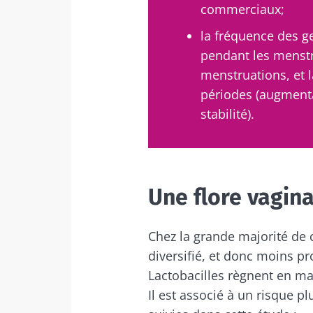
commerciaux;
Déc
Je souhaite
Être redir
la fréquence des g
pendant les menstr
J’ai lu et a
Rester su
menstruations, et l
Microbiota 
périodes (augment
Kéfir : un alli
* Champs obligato
de notre micr
stabilité).
BMI 20-35
Légèrement pét
acidulé et
Une flore vagina
naturellement
micro-organi
vivants, le kéf
de plus e...
Chez la grande majorité de 
diversifié, et donc moins pr
Lactobacilles règnent en ma
En savoir plus
Il est associé à un risque p