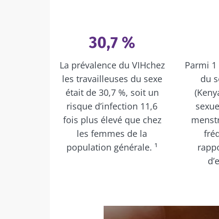
30,7 %
La prévalence du VIHchez
Parmi 1 
les travailleuses du sexe
du s
était de 30,7 %, soit un
(Kenya
risque d’infection 11,6
sexue
fois plus élevé que chez
menstr
les femmes de la
fré
population générale. ¹
rapp
d’e