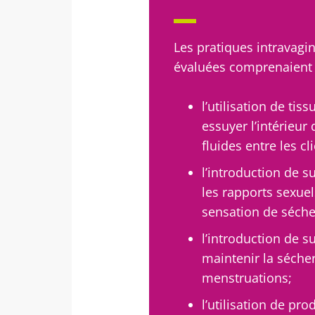
Ne p
Les pratiques intravagi
évaluées comprenaient 
Rejoignez la c
l’utilisation de ti
Essential" pour
essuyer l’intérieur 
fluides entre les cli
l’introduction de s
Je souhaite
les rapports sexuel
Se 
sensation de séche
J’ai lu et a
Microbiota 
l’introduction de 
Rejoignez la c
maintenir la séche
Red
Essential" pour
* Champs obligato
menstruations;
BMI 20-35
l’utilisation de pr
Vous êtes sur l