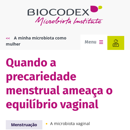
Passar
para
o
conteúdo
principal
A minha microbiota como
Navegação
Menu
mulher
estrutural
Quando a
precariedade
menstrual ameaça o
equilíbrio vaginal
A microbiota vaginal
Menstruação