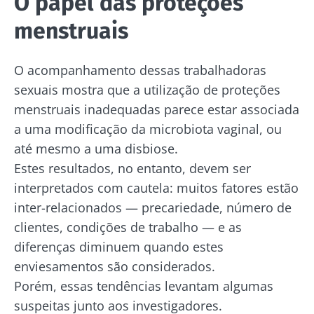
O papel das proteções
rico em
uma pista
fresco ou
microrganismos
explorar
skyr? Estes
menstruais
vivos, o kefir
produtos
vem conq...
Ler o arti
lácteos têm
um ponto
Descubra mais
O acompanhamento dessas trabalhadoras
em comum:
são
sexuais mostra que a utilização de proteções
excelentes
para a...
menstruais inadequadas parece estar associada
a uma modificação da microbiota vaginal, ou
Descubra
até mesmo a uma disbiose.
mais
Estes resultados, no entanto, devem ser
interpretados com cautela: muitos fatores estão
inter-relacionados — precariedade, número de
clientes, condições de trabalho — e as
diferenças diminuem quando estes
enviesamentos são considerados.
Porém, essas tendências levantam algumas
suspeitas junto aos investigadores.