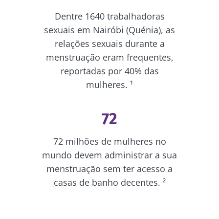
Dentre 1640 trabalhadoras
Fique connosco!
sexuais em Nairóbi (Quénia), as
relações sexuais durante a
Junte-se à comunidade da microbiota e
menstruação eram frequentes,
receba "The Essential" uma vez por mês para
reportadas por 40% das
se manter atualizado com as últimas notícias
mulheres. ¹
sobre a microbiota.
72
Mantenha-se
informado
72 milhões de mulheres no
mundo devem administrar a sua
Junte-se à comunidade da microbiota e
menstruação sem ter acesso a
Gostaria de me inscrever para receber mais
receba "The Essential" uma vez por mês para
casas de banho decentes. ²
informações sobre a Biocodex
se manter atualizado com as últimas notícias
Redirecionamento
Eu li e aceito as
condições gerais de utilização
sobre a microbiota.
e a
política de privacidade
do Biocodex