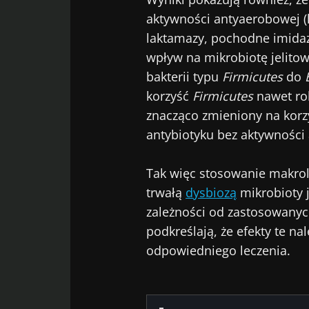
aktywności antyaerobowej (k
laktamazy, pochodne imidaz
wpływ na mikrobiotę jelito
bakterii typu
Firmicutes
do
korzyść
Firmicutes
nawet rok
znacząco zmieniony na korzy
antybiotyku bez aktywności
Tak więc stosowanie makroli
trwałą
dysbiozą
mikrobioty j
zależności od zastosowanyc
podkreślają, że efekty te n
odpowiedniego leczenia.