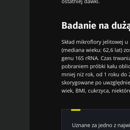
ostatniej dawki.
Badanie na dużą
Skład mikroflory jelitowej u
(mediana wieku: 62,6 lat) 
genu 16S rRNA. Czas trwani
pobraniem próbki kału obli
mniej niż rok, od 1 roku do 2
skorygowane po uwzględnien
wiek, BMI, cukrzyca, niektóre
Uznane za jedno z najw