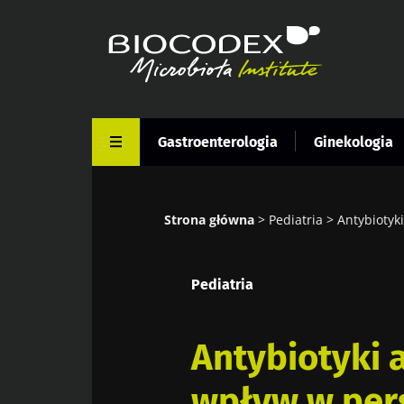
Przejdź
do
treści
Gastroenterologia
Ginekologia
Strona główna
Pediatria
Antybiotyk
Ścieżka
nawigacyjna
Pediatria
Antybiotyki a
wpływ w per