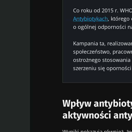
Co roku od 2015 r. WH
Antybiotykach
, którego
o ogólnej odporności n
Kampania ta, realizowa
społeczeństwo, pracow
ostrożnego stosowania 
szerzeniu się oporności
Wpływ antybiot
aktywności ant
Wyniki pokazują również, ż