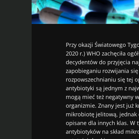
Facebook
Twitter
LinkedIn
Mail
Przy okazji Światowego Tyg
2020 r.) WHO zachęciła ogó
decydentów do przyjęcia na
zapobieganiu rozwijania si
rozpowszechnianiu się tej 
antybiotyki są jednym z na
mogą mieć też negatywny w
organizmie. Znany jest już 
mikrobiotę jelitową, jednak
opisane dla innych klas. W
antybiotyków na skład mikro