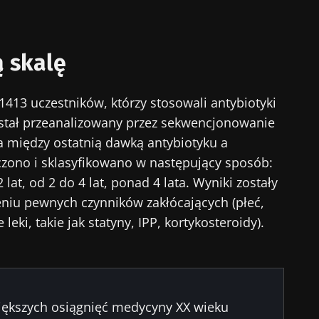
 skalę
 1413 uczestników, którzy stosowali antybiotyki
został przeanalizowany przez sekwencjonowanie
a między ostatnią dawką antybiotyku a
czono i sklasyfikowano w następujący sposób:
 lat, od 2 do 4 lat, ponad 4 lata. Wyniki zostały
iu pewnych czynników zakłócających (płeć,
 leki, takie jak statyny, IPP, kortykosteroidy).
iększych osiągnięć medycyny XX wieku