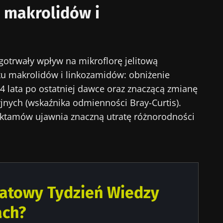
 makrolidów i
cej informacji
rzekierowany
numerować inne wiadomości z Biocodexu
stronie internetowej Instytutu Microbiota BioCodex
 się i akceptuję
ogólne warunki korzystania
i
polityka ochr
ugotrwały wpływ na mikroflorę jelitową
Biocodex Microbiota Institute.
 makrolidów i linkozamidów: obniżenie
e
 lata po ostatniej dawce oraz znaczącą zmianę
yjnych (wskaźnika odmienności Bray-Curtis).
aktamów ujawnia znaczną utratę różnorodności
16/07/2026
10/07/202
ioty na
Wewnętrzna
Bakteria j
mikrobiota raka jelita
zwiększają
e
grubego niezależnym
mięśni
wskaźnikiem
iatowy Tydzień Wiedzy
prognostycznym?
ykuł
Przeczytaj artykuł
Przeczytaj
ach?