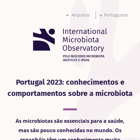
Passar
para
o
Arquivos
Portuguese
conteúdo
principal
Portugal 2023: conhecimentos e
comportamentos sobre a microbiota
As microbiotas são essenciais para a saúde,
mas são pouco conhecidas no mundo. Os
espanhóis têm um conhecimento muito