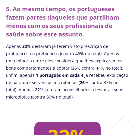
5. Ao mesmo tempo, os portugueses
Junte-se à comunidade da microbiota e
fazem partes daqueles que partilham
receba "The Essential" uma vez por mês para
menos com os seus profissionais de
se manter atualizado com as últimas notícias
saúde sobre este assunto.
sobre a microbiota.
Apenas
32
% declaram já terem visto prescrição de
Mantenha-se
probióticos ou prebióticos (contra 46% no total). Apenas
uma minoria entre eles considera que lhes explicaram os
informado
bons comportamentos a adotar (
35
% contra 44% no total).
Enfim, apenas
1 português em cada 4
já recebeu explicação
Junte-se à comunidade da microbiota e
de para que servem as microbiotas (
26
% contra 37% no
Gostaria de me inscrever para receber mais
receba "The Essential" uma vez por mês para
total). Apenas
22
% já foram aconselhados a testar as suas
informações sobre a Biocodex
microbiotas (contra 30% no total).
se manter atualizado com as últimas notícias
Redirecionamento
Eu li e aceito as
condições gerais de utilização
sobre a microbiota.
e a
política de privacidade
do Biocodex
Você está prestes a ser redirecionado e
Microbiota Institute.
deixar nosso site
* Campo obrigatório