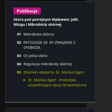
Publikacje
Skóra pod potrójnym Wpływem: Jelit,
Mózgu i Mikrobioty skórnej
Mikrobiota skórna
Każdy ma własną mikrobiotę skóry
PATOLOGIE SK RY ZWIĄZANE Z
Mikrobiota skórna pod wpływem
DYSBIOZĄ
Funkcje mikrobioty i jej interakcje z
Patologie skóry związane z dysbiozą
gospodarzem
Oś jelita-skóra
Niepatologiczne zmiany skórne
Łuszczyca, atopowe zapalenie skóry,
związane z dysbiozą
Regulacja mikrobioty skórnej
trądzik różowaty – oś jelita-skóra ma z
Regulacja mikrobioty skórnej za
nimi związek
Zdaniem eksperta: Dr. Markus Egert
pomocą preparatów stosowanych
Oś jelita-mózg-skóra?
miejscowo
Dr. Markus Egert : Probiotyki,
Regulacja mikrobioty skórnej za
uzupełniająca opcja terapeutyczna
pomocą preparatów doustnych