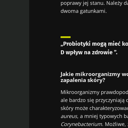
poprawy jej stanu. Należy 
dwoma gatunkami.
Nie
Dołącz do społ
„Microbiota Di
„Probiotyki mogą mieć k
bieżąco z najn
D wpływ na zdrowie ”.
Jakie mikroorganizmy w
Bąd
zapalenia skóry?
Chcę zapre
Mikroorganizmy prawdopodob
Zapoznałem
Dołącz do społ
ale bardzo się przyczyniają 
osobowych
„Microbiota Di
Prz
skóry może charakteryzowa
bieżąco z najn
* Pole obowiązkow
aureus
, a mniej typowych ba
Corynebacterium
. Możliwe,
BMI 20-35
Zamierzasz prz