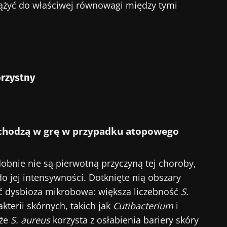
dążyć do właściwej równowagi między tymi
 odchodź tak szybko!
eczności mikrobioty dla pracowników ochrony zdrowia
gest” i „Magazyn dla pracowników służby zdrowia”, ab
orzystny
owszymi informacjami o mikrobiocie.
chodzą w grę w przypadku atopowego
ź na bieżąco
numerować inne wiadomości z Biocodexu
nie nie są pierwotną przyczyną tej choroby,
 się i akceptuję
ogólne warunki korzystania
i
polityka ochr
eczności mikrobioty dla pracowników ochrony zdrowia
do jej intensywności. Dotknięte nią obszary
Biocodex Microbiota Institute.
gest” i „Magazyn dla pracowników służby zdrowia”, ab
ekierowanie
ć dysbioza mikrobowa: większa liczebność
S.
owszymi informacjami o mikrobiocie.
e
kterii skórnych, takich jak
Cutibacterium
i
 że
S. aureus
korzysta z osłabienia bariery skóry
ekierować i opuszczać naszą stronę internetową