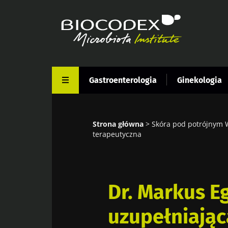
Przejdź
do
treści
Gastroenterologia
Ginekologia
Strona główna
Skóra pod potrójnym W
Ścieżka
terapeutyczna
nawigacyjna
Dr. Markus Eg
uzupełniając