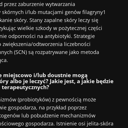
 przez zaburzenie wytwarzania
cej informacji
skórnych i/lub mutacjami genów filagryny1
rzekierowany
numerować inne wiadomości z Biocodexu
nie skóry. Stany zapalne skóry leczy się
stronie internetowej Instytutu Microbiota BioCodex
zykując wielkie szkody w pożytecznej części
 się i akceptuję
ogólne warunki korzystania
i
polityka ochr
Biocodex Microbiota Institute.
nie odporności na antybiotyki. Strategie
o zwiększenia/odtworzenia liczebności
e
ych (SCN) są rozpatrywane jako metoda
ąca.
16/07/2026
10/07/202
e miejscowo i/lub doustnie mogą
 albo je leczyć? Jakie jest, a jakie będzie
ioty na
Wewnętrzna
Bakteria j
h terapeutycznych?
mikrobiota raka jelita
zwiększają
e
grubego niezależnym
mięśni
izmów (probiotyków) z pewnością może
wskaźnikiem
wie gospodarza, na przykład poprzez
prognostycznym?
patogenów lub pobudzenie mechanizmów
ykuł
Przeczytaj artykuł
Przeczytaj
ciowego gospodarza. Istnienie osi jelita-skóra