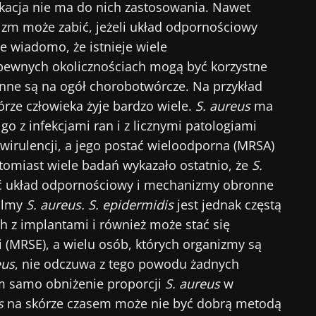
ikacja nie ma do nich zastosowania. Nawet
izm może zabić, jeżeli układ odpornościowy
ze wiadomo, że istnieje wiele
pewnych okolicznościach mogą być korzystne
inne są na ogół chorobotwórcze. Na przykład
órze człowieka żyje bardzo wiele.
S. aureus
ma
ę go z infekcjami ran i z licznymi patologiami
wirulencji, a jego postać wieloodporna (MRSA)
atomiast wiele badań wykazało ostatnio, że
S.
 układ odpornościowy i mechanizmy obronne
filmy
S. aureus. S. epidermidis
jest jednak częstą
ch z implantami i również może stać się
 (MRSE), a wielu osób, których organizmy są
eus
, nie odczuwa z tego powodu żadnych
m samo obniżenie proporcji
S. aureus
w
s
na skórze czasem może nie być dobrą metodą