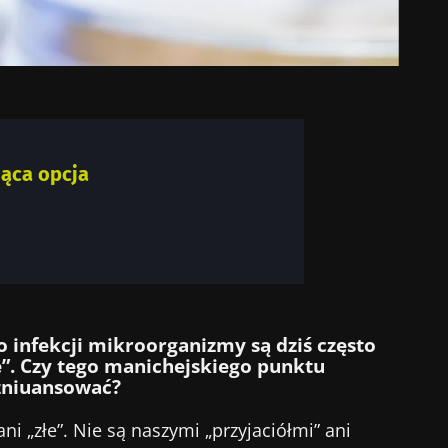
jąca opcja
 infekcji mikroorganizmy są dziś często
łe”. Czy tego manichejskiego punktu
 zniuansować?
ani „złe”. Nie są naszymi „przyjaciółmi” ani