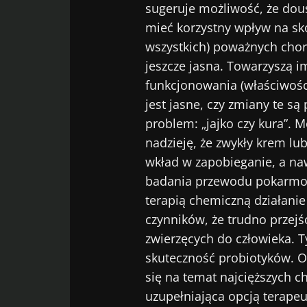
sugeruje możliwość, że do
mieć korzystny wpływ na skó
wszystkich) poważnych choró
jeszcze jasna. Towarzyszą im
funkcjonowania (właściwości 
jest jasne, czy zmiany te są
problem: „jajko czy kura”. 
nadzieję, że zwykły krem lu
wkład w zapobieganie, a na
badania przewodu pokarmow
terapią chemiczną działanie 
czynników, że trudno prze
zwierzęcych do człowieka. T
skuteczność probiotyków. O 
się na temat najcięższych 
uzupełniająca opcją terape