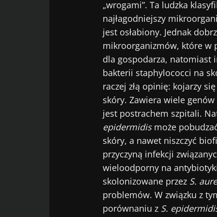
„wrogami”. Ta ludzka klasyf
najłagodniejszy mikroorgan
jest osłabiony. Jednak dobr
mikroorganizmów, które w 
dla gospodarza, natomiast 
bakterii staphylococci na sk
raczej złą opinię: kojarzy si
skóry. Zawiera wiele genów 
jest postrachem szpitali. N
epidermidis
może pobudzać
skóry, a nawet niszczyć bio
przyczyną infekcji związany
wieloodporny na antybiotyki
skolonizowane przez
S. aur
problemów. W związku z ty
porównaniu z
S. epidermidi