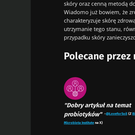
skóry oraz cenną metodą do
Wiadomo już bowiem, że z
charakteryzuje skórę zdrową
utrzymanie tego stanu, równ
przypadku skóry zanieczyszc
Polecane przez 
"Dobry artykuł na temat
probiotyków"
-
@LoveforSoil
(Z
B
Microbiota Institute
na X)