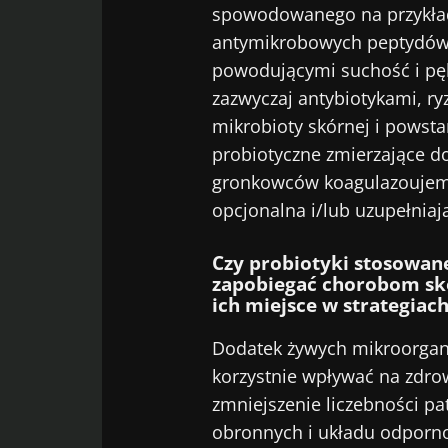
spowodowanego na przykład
Wię
antymikrobowych peptydów 
Zostać p
Chcę zapre
powodującymi suchość i pęka
Pobyt na 
zazwyczaj antybiotykami, ry
Zapoznałem
osobowych
mikrobioty skórnej i powsta
probiotyczne zmierzające d
* Pole obowiązkow
gronkowców koagulazoujemn
BMI 20-35
opcjonalna i/lub uzupełniaj
23/07/2026
Czy probiotyki stosowan
zapobiegać chorobom skóry
Wpływ mikrob
ich miejsce w strategiac
zdrowie
reprodukcyjn
Dodatek żywych mikroorgan
korzystnie wpływać na zdro
zmniejszenie liczebności 
Przeczytaj art
obronnych i układu odpornoś