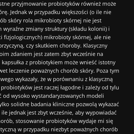
ustne przyjmowanie probiotyków również może
rę. Jednak w przypadku większości (o ile nie
b skóry rola mikrobioty skórnej nie jest
 wyraźne zmiany struktury (składu kolonii) i
fizjologicznych) mikrobioty skórnej, ale nie
 przyczyną, czy skutkiem choroby. Klasyczny
Moim zdaniem jest zatem zbyt wcześnie na
b kapsułka z probiotykiem może wnieść istotny
wet leczenie poważnych chorób skóry. Poza tym
ego wykazały, że w porównaniu z klasyczną
probiotyków jest raczej łagodne i zależy od tylu
jść od wysoko wystandaryzowanych modeli
ylko solidne badania kliniczne pozwolą wykazać
ile jednak jest zbyt wcześnie, aby wypowiadać
chorób, stosowanie probiotyków wydaje mi się
utyczną w przypadku niezbyt poważnych chorób