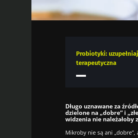
Polecane przez naszą społeczność
Facebook
Twitter
LinkedIn
Mail
Probiotyki: uzupełnia
terapeutyczna
Długo uznawane za źródło
dzielone na „dobre” i „z
widzenia nie należałoby
Mikroby nie są ani „dobre”, 