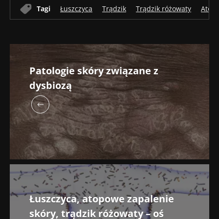
Tagi
Łuszczyca
Trądzik
Trądzik różowaty
Atopo
Patologie skóry związane z
dysbiozą
Łuszczyca, atopowe zapalenie
skóry, trądzik różowaty – oś