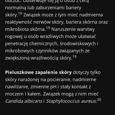
odczuć. Obserwuje się ją u osób z cerą
normalną lub zaburzeniami bariery
19
skóry.
Związek może z tym mieć nadmierna
reaktywność nerwów skóry, bariera skórna oraz
19
mikrobiota skórna.
Naruszenie warstwy
rogowej u osób wrażliwych może ułatwiać
penetrację chemicznych, środowiskowych i
mikrobowych czynników związanych ze
19
zwiększoną wrażliwością skóry.
Pieluszkowe zapalenie skóry
dotyczy tylko
skóry narażonej na pocieranie, nadmierne
nawilżanie, zmienne pH i stały kontakt z
moczem i kałem. Związek mogą z nim mieć
20
Candida albicans
i
Staphylococcus aureus.