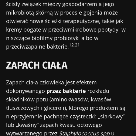
ścisły związek między gospodarzem a jego
mikrobiotą skórną w procesie gojenia może
otwierać nowe ścieżki terapeutyczne, takie jak
kremy bogate w przeciwmikrobowe peptydy, w
niszczące biofilmy probiotyki albo w
12,21
przeciwzapalne bakterie.
ZAPACH CIAŁA
Nie odchodź tak
Zapach ciała człowieka jest efektem
szybko!
dokonywanego
przez bakterie
rozkładu
składników potu (aminokwasów, kwasów
Dołącz do społeczności mikrobioty dla
tłuszczowych i gliceroli), którego produktem są
pracowników ochrony zdrowia i odbieraj
nieprzyjemnie pachnące cząsteczki: „siarkowy”
„Microbiota Digest” i „Magazyn dla
lub „kwaśny” zapach kwasu octowego
pracowników służby zdrowia”, aby być na
wytwarzanego przez
Staphylococcus spp
u