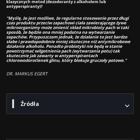
Zapoznałem się i akceptuję
ogólne warunki
klasycznych metod (dezodoranty z alkoholem lub
antyperspiranty)?
korzystania
i
polityka ochrony danych
osobowych
Biocodex Microbiota Institute.
"Myślę, że jest możliwe, że regularne stosowanie przez długi
czas produktu przeciw zapachowi ciała zawierającego żywe
mikroorganizmy może zmienić skład mikrobioty pach w taki
* Pole obowiązkowe
sposób, że będzie ona mniej podatna na wytwarzanie
zapachów. Przypuszczam jednak, że działanie to jest bardzo
BMI 20-35
słabe i prawdopodobnie mniej skuteczne niż antymikrobowe
działanie alkoholu. Ponadto probiotyki nie będą w stanie
powstrzymać wilgotnienia pach (wytwarzania potu) tak
skutecznie jak zawarty w antyperspirantach
23/07/2026
16/07/2026
10/07
chlorowodorotlenek glinu, który blokuje gruczoły potowe."
Wpływ
Wewnętrzna
Bakte
DR. MARKUS EGERT
mikrobioty na
mikrobiota raka
jelit
zdrowie
jelita grubego
zwięk
reprodukcyjne
niezależnym
siłę 
wskaźnikiem
prognostycznym?
Przeczytaj
Przeczytaj
Przec
Źródła
artykuł
artykuł
artyk