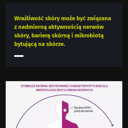
Wrażliwość skóry może być związana
z nadmierną aktywnością nerwów
skóry, barierą skórną i mikrobiotą
bytującą na skórze.
Obraz