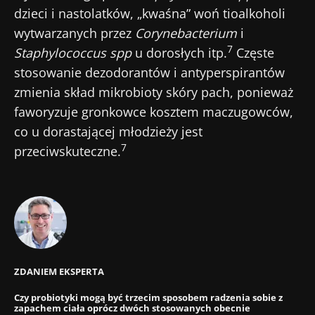
bieżąco z najnowszymi informacjami o
dzieci i nastolatków, „kwaśna” woń tioalkoholi
Bądź na bieżąco
mikrobiocie.
wytwarzanych przez
Corynebacterium
i
7
Staphylococcus
spp
u dorosłych itp.
Częste
Dołącz do społeczności mikrobioty dla
stosowanie dezodorantów i antyperspirantów
pracowników ochrony zdrowia i odbieraj
zmienia skład mikrobioty skóry pach, ponieważ
„Microbiota Digest” i „Magazyn dla
faworyzuje gronkowce kosztem maczugowców,
pracowników służby zdrowia”, aby być na
co u dorastającej młodzieży jest
Przekierowanie
Chcę zaprenumerować inne wiadomości z
bieżąco z najnowszymi informacjami o
7
przeciwskuteczne.
Biocodexu
mikrobiocie.
Zamierzasz przekierować i opuszczać naszą
Zapoznałem się i akceptuję
ogólne warunki
stronę internetową
korzystania
i
polityka ochrony danych
osobowych
Biocodex Microbiota Institute.
Zostać przekierowany
* Pole obowiązkowe
Chcę zaprenumerować inne wiadomości z
Pobyt na stronie internetowej Instytutu
ZDANIEM EKSPERTA
BMI 20-35
Microbiota BioCodex
Biocodexu
Czy probiotyki mogą być trzecim sposobem radzenia sobie z
Więcej informacji
zapachem ciała oprócz dwóch stosowanych obecnie