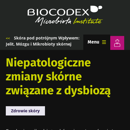
Przejdź
do
treści
Skóra pod potrójnym Wpływem:
Ścieżka
Menu
Jelit, Mózgu i Mikrobioty skórnej
nawigacyjna
Niepatologiczne
zmiany skórne
związane z dysbiozą
Zdrowie skóry