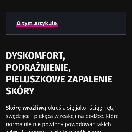
O tym artykule
Opublikowano
Zaktualizowano
21 Kwiecień 2021
22 Lipiec 2024
DYSKOMFORT,
PODRAŻNIENIE,
PIELUSZKOWE ZAPALENIE
SKÓRY
Skórę wrażliwą
określa się jako „ściągniętą”,
swędzącą i piekącą w reakcji na bodźce, które
normalnie nie powinny powodować takich