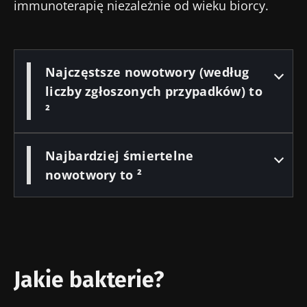
immunoterapię niezależnie od wieku biorcy.
Najczęstsze nowotwory (według
liczby zgłoszonych przypadków) to
²
Najbardziej śmiertelne
Nie odchodź tak
nowotwory to ²
szybko!
Dołącz do społeczności mikrobioty dla
pracowników ochrony zdrowia i odbieraj
„Microbiota Digest” i „Magazyn dla
Jakie bakterie?
pracowników służby zdrowia”, aby być na