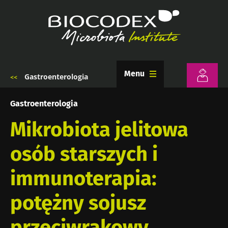
Przejdź
do
treści
Menu
Gastroenterologia
Ścieżka
nawigacyjna
Gastroenterologia
Mikrobiota jelitowa
osób starszych i
immunoterapia:
potężny sojusz
przeciwrakowy