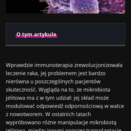
O tym artykule
Opublikowano
Zaktualizowano
10 Lipiec 2024
19 Lipiec 2024
Wprawdzie immunoterapia zrewolucjonizowała
leczenie raka, jej problemem jest bardzo
nierówna u poszczególnych pacjentów
skuteczność. Wygląda na to, że mikrobiota
jelitowa ma z w tym udział: jej skład może
modulować odpowiedź odpornościową w walce
z nowotworem. W ostatnich latach
wypróbowano różne manipulacje mikrobiotą
jelitową, między innymi poprzez transplantację