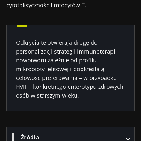
cytotoksyczność limfocytów T.
korzystania
i
polityka ochrony danych
osobowych
Biocodex Microbiota Institute.
* Pole obowiązkowe
BMI 20-35
Odkrycia te otwierają drogę do
personalizacji strategii immunoterapii
23/07/2026
16/07/2026
10/07
nowotworu zależnie od profilu
Wpływ
Wewnętrzna
Bakte
mikrobioty jelitowej i podkreślają
mikrobioty na
mikrobiota raka
jelit
celowość preferowania – w przypadku
zdrowie
jelita grubego
zwięk
FMT – konkretnego enterotypu zdrowych
reprodukcyjne
niezależnym
siłę 
wskaźnikiem
osób w starszym wieku.
prognostycznym?
Przeczytaj
Przeczytaj
Przec
artykuł
artykuł
artyk
Źródła