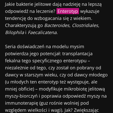
bieżąco z najnowszymi informacjami o
Jakie bakterie jelitowe dają nadzieję na lepszą
Bądź na bieżąco
mikrobiocie.
odpowiedź na leczenie?
Enterotyp
wykazuje
tendencję do wzbogacania się z wiekiem.
Dołącz do społeczności mikrobioty dla
Charakteryzują go
Bacteroides
,
Clostridiales
,
pracowników ochrony zdrowia i odbieraj
Bilophila
i
Faecalicatena
.
„Microbiota Digest” i „Magazyn dla
pracowników służby zdrowia”, aby być na
Seria doświadczeń na modelu mysim
Przekierowanie
Chcę zaprenumerować inne wiadomości z
bieżąco z najnowszymi informacjami o
Biocodexu
potwierdza jego potencjał: transplantacja
mikrobiocie.
fekalna tego specyficznego enterotypu –
Zamierzasz przekierować i opuszczać naszą
Zapoznałem się i akceptuję
ogólne warunki
niezależnie od tego, czy został on pobrany od
stronę internetową
korzystania
i
polityka ochrony danych
dawcy w starszym wieku, czy od dawcy młodego
osobowych
Biocodex Microbiota Institute.
(u młodych ten enterotyp też występuje, ale
Zostać przekierowany
* Pole obowiązkowe
mniej obficie) – modyfikuje mikrobiotę jelitową
Chcę zaprenumerować inne wiadomości z
myszy-biorczyń i poprawia odpowiedź myszy na
Pobyt na stronie internetowej Instytutu
BMI 20-35
Microbiota BioCodex
Biocodexu
immunoterapię (guz rośnie wolniej pod
Więcej informacji
względem wielkości i wagi). Jak? Zwiększając
Zapoznałem się i akceptuję
ogólne warunki