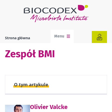
Przejdź
do
treści
Menu
Strona główna
Ścieżka
nawigacyjna
Zespół BMI
O tym artykule
Opublikowano
Zaktualizowano
Olivier Valcke
06 Marzec 2024
28 Styczeń 2025