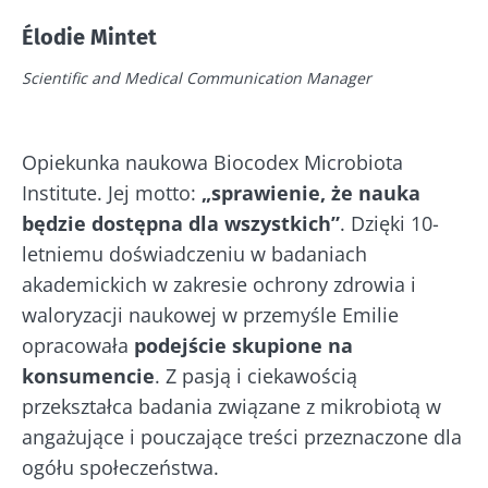
mikrobioty?
mikrobiomu
jelitowego
Élodie Mintet
23/07
Lekko musujący,
Scientific and Medical Communication Manager
kwaskowaty i
Jogurt, serek
Mikro
naturalnie
czy skyr –
a pło
bogaty w żywe
wszystkie te
– now
mikroorganizmy
przysmaki mają
kieru
Opiekunka naukowa Biocodex Microbiota
kefir zyskuje na
wspólną cechę:
bada
popularności
są dobre dla
Institute. Jej motto:
„sprawienie, że nauka
wśród mi...
mikrobioty. Od
Przec
będzie dostępna dla wszystkich”
. Dzięki 10-
prawie stu ...
artyk
Dowiedz się
letniemu doświadczeniu w badaniach
więcej
Dowiedz się
akademickich w zakresie ochrony zdrowia i
więcej
waloryzacji naukowej w przemyśle Emilie
opracowała
podejście skupione na
konsumencie
. Z pasją i ciekawością
przekształca badania związane z mikrobiotą w
angażujące i pouczające treści przeznaczone dla
ogółu społeczeństwa.