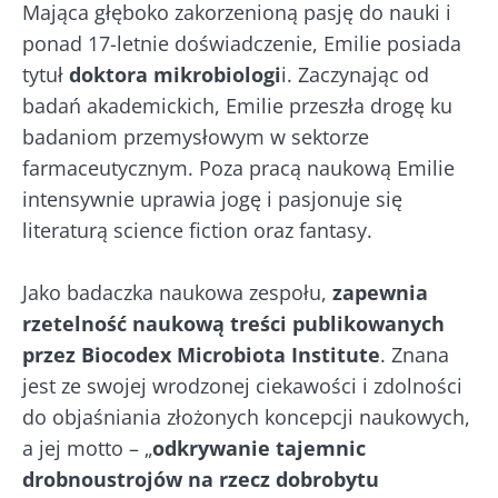
Mająca głęboko zakorzenioną pasję do nauki i
ponad 17-letnie doświadczenie, Emilie posiada
tytuł
doktora mikrobiologi
i. Zaczynając od
badań akademickich, Emilie przeszła drogę ku
badaniom przemysłowym w sektorze
farmaceutycznym. Poza pracą naukową Emilie
Nie odchodź tak
intensywnie uprawia jogę i pasjonuje się
szybko!
literaturą science fiction oraz fantasy.
Dołącz do społeczności mikrobioty i raz w
Jako badaczka naukowa zespołu,
zapewnia
miesiącu odbieraj „The Essential”, aby być na
rzetelność naukową treści publikowanych
bieżąco z najnowszymi informacjami o
przez Biocodex Microbiota Institute
. Znana
mikrobiocie
jest ze swojej wrodzonej ciekawości i zdolności
do objaśniania złożonych koncepcji naukowych,
Bądź na bieżąco
a jej motto – „
odkrywanie tajemnic
drobnoustrojów na rzecz dobrobytu