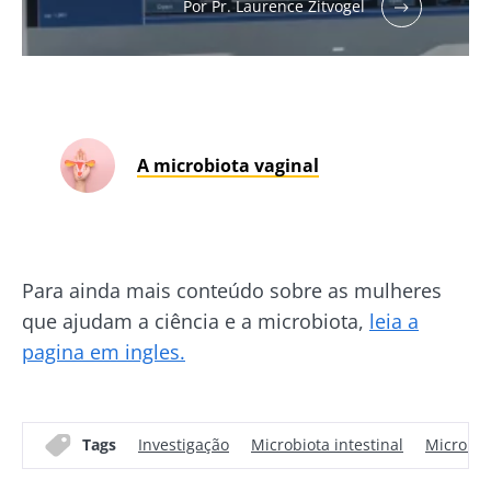
Por Pr. Laurence Zitvogel
A microbiota vaginal
Para ainda mais conteúdo sobre as mulheres
que ajudam a ciência e a microbiota,
leia a
pagina em ingles.
Tags
Investigação
Microbiota intestinal
Microbio