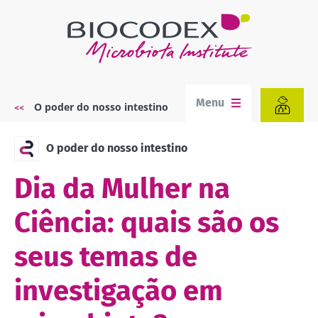
Passar
para
o
conteúdo
principal
Menu
O poder do nosso intestino
Navegação
estrutural
O poder do nosso intestino
Dia da Mulher na
Ciência: quais são os
seus temas de
investigação em