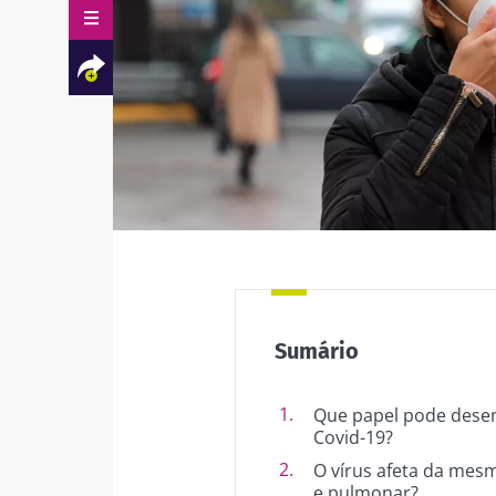
Facebook
Twitter
Mail
Sumário
Que papel pode desem
Covid-19?
O vírus afeta da mesma
e pulmonar?