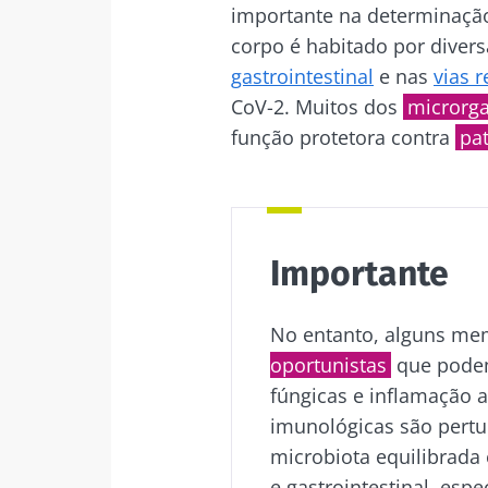
importante na determinação
corpo é habitado por dive
Fiq
gastrointestinal
e nas
vias r
CoV-2. Muitos dos
microrg
Junte-se à com
função protetora contra
pa
para se manter
Importante
Gostaria d
Man
No entanto, alguns me
Eu li e acei
oportunistas
que podem
Microbiota I
Junte-se à com
fúngicas e inflamação a
Red
para se manter
* Campo obrigatór
imunológicas são pertu
microbiota equilibrada 
BMI 20-35
Você está prest
e gastrointestinal, esp