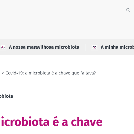
A nossa maravilhosa microbiota
A minha micro
a
Covid-19: a microbiota é a chave que faltava?
obiota
icrobiota é a chave