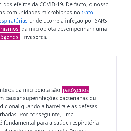
 dos efeitos da COVID-19. De facto, o nosso
rsas comunidades microbianas no
trato
ue connosco!
espiratórias
onde ocorre a infeção por SARS-
anismos
da microbiota desempenham uma
unidade da microbiota e receba "The Essential" uma
tógenos
invasores.
 atualizado com as últimas notícias sobre a microbio
e me inscrever para receber mais informações sobre a Bioc
tenha-se informado
mbros da microbiota são
patógenos
to as
condições gerais de utilização
e a
política de privacida
 causar superinfeções bacterianas ou
nstitute.
unidade da microbiota e receba "The Essential" uma
dicional quando a barreira e as defesas
irecionamento
 atualizado com as últimas notícias sobre a microbio
io
rbadas. Por conseguinte, uma
é fundamental para a saúde respiratória
es a ser redirecionado e deixar nosso site
ecialmente durante uma infeção viral.