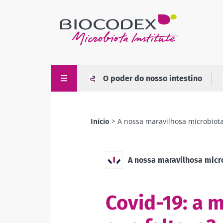
Passar
para
o
conteúdo
principal
O poder do nosso intestino
Início
A nossa maravilhosa microbiot
Navegação
estrutural
A nossa maravilhosa micr
Covid-19: a m