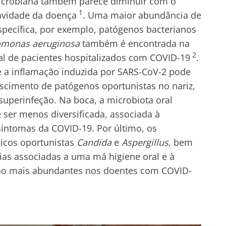
crobiana também parece diminuir com o
1
avidade da doença
. Uma maior abundância de
specífica, por exemplo, patógenos bacterianos
monas aeruginosa
também é encontrada na
2
 de pacientes hospitalizados com COVID-19​​​​​​​
.
ue a inflamação induzida por SARS-CoV-2 pode
scimento de patógenos oportunistas no nariz,
superinfeção. Na boca, a microbiota oral
ser menos diversificada, associada à
sintomas da COVID-19. Por último, os
icos oportunistas
Candida
e
Aspergillus
, bem
ias associadas a uma má higiene oral e à
são mais abundantes nos doentes com COVID-